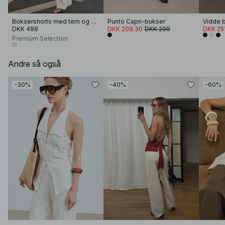
Boksershorts med tern og nederdelsdetalje
Punto Capri-bukser
DKK 499
DKK 209.30
DKK 299
DKK 25
Premium Selection
Andre så også
-30%
-40%
-60%