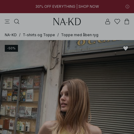
14h 09m 51s
FINAL SALE | SHOP NOW
toppe
bukser
kjoler
brune
sorte
14h 09m 51s
30% OFF EVERYTHING | SHOP NOW
FINAL SALE | SHOP NOW
NA-KD
/
T-shirts og Toppe
/
Toppe med åben ryg
-50%