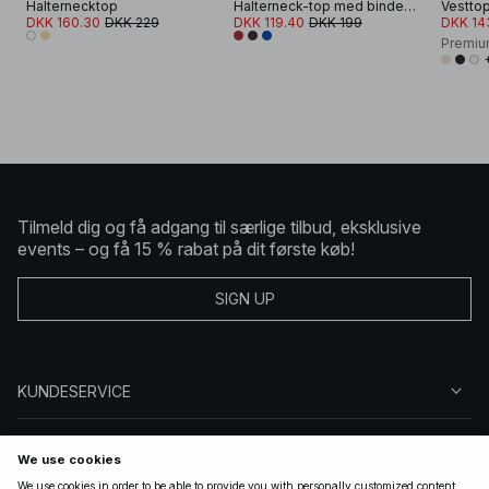
Halternecktop
Halterneck-top med bindedetalje
DKK 160.30
DKK 229
DKK 119.40
DKK 199
DKK 14
Premiu
Tilmeld dig og få adgang til særlige tilbud, eksklusive
events – og få 15 % rabat på dit første køb!
SIGN UP
KUNDESERVICE
OM NA-KD