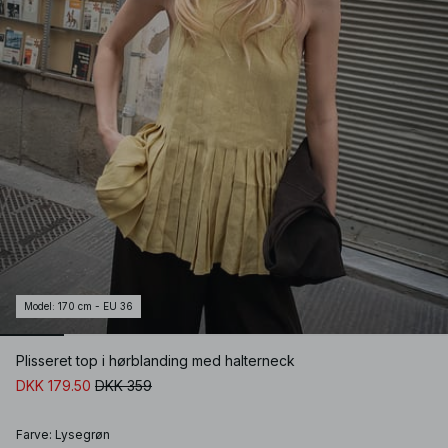
Model
:
170 cm - EU 36
Plisseret top i hørblanding med halterneck
DKK 179.50
DKK 359
Farve
:
Lysegrøn