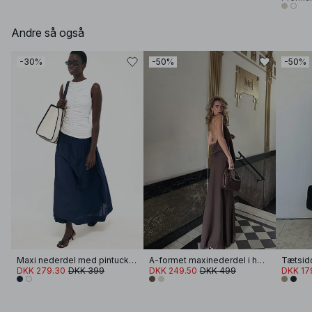
Andre så også
-30%
-50%
-50%
Maxi nederdel med pintuck i bomuld
A-formet maxinederdel i hørblanding med lyocell
DKK 279.30
DKK 399
DKK 249.50
DKK 499
DKK 17