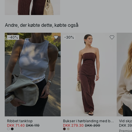
Andre, der købte dette, købte også
-40%
-30%
Ribbet tanktop
Bukser i hørblanding med bred talje
DKK 71.40
DKK 119
DKK 279.30
DKK 399
DKK 3
Premiu