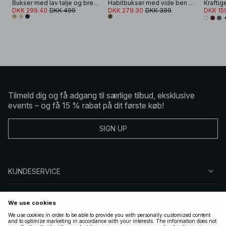
Bukser med lav talje og brede ben
Habitbukser med vide ben og mellemhøj talje
DKK 299.40
DKK 499
DKK 279.30
DKK 399
DKK 15
Tilmeld dig og få adgang til særlige tilbud, eksklusive
events – og få 15 % rabat på dit første køb!
SIGN UP
KUNDESERVICE
OM NA-KD
FØLG OS