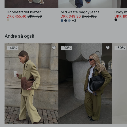
Dobbeltradet blazer
Mid waste baggy jeans
Body m
DKK 455.40
DKK 759
DKK 349.30
DKK 499
DKK 19
+3
Andre så også
-40%
-30%
-60%