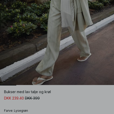
Bukser med lav talje og krøl
DKK 239.40
DKK 399
Farve
:
Lysegrøn