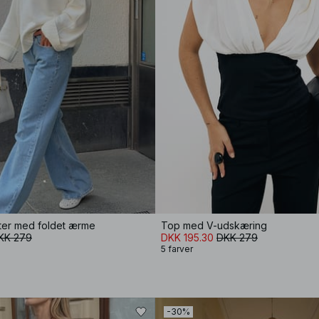
ater med foldet ærme
Top med V-udskæring
KK 279
DKK 195.30
DKK 279
5 farver
-30%