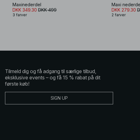
Maxinederdel
Maxi nederde
DKK 349.30
DKK 499
DKK 279.30
D
3 farver
2 farver
Tilmeld dig og få adgang til særlige tilbud,
eksklusive events – og få 15 % rabat på dit
første køb!
SIGN UP