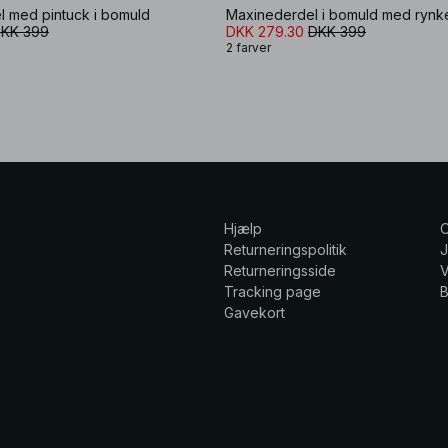
l med pintuck i bomuld
Maxinederdel i bomuld med rynk
KK 399
DKK 279.30
DKK 399
2 farver
Hjælp
Returneringspolitik
Returneringsside
V
Tracking page
Gavekort