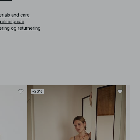
ikelnummer
:
1100-013190-0001
erials and care
rrelsesguide
ering og returnering
-30%
-30