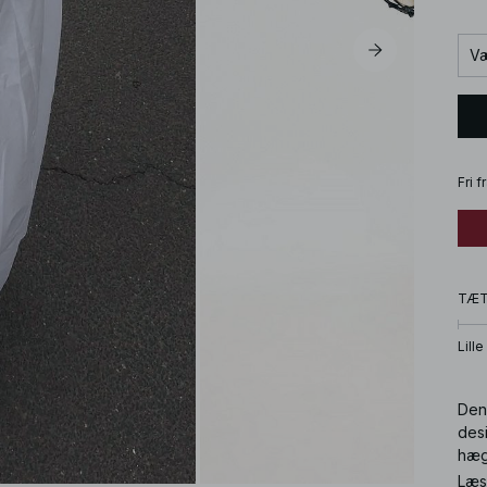
Væ
Fri 
TÆ
Lille
Denn
desi
hæg
Læs