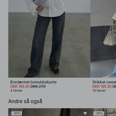
Bredærmet bomuldsskjorte
Strikket swe
DKK 195.30
DKK 279
DKK 195.30
D
4 farver
13 farver
Andre så også
-30%
-30%