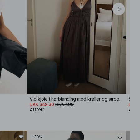
Vid kjole i hørblanding med krøller og stropper
Satin
DKK 349.30
DKK 499
DKK 
2 farver
2 farv
-30%
-50