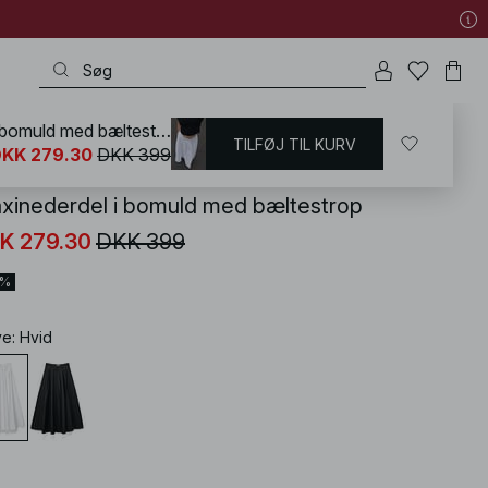
Maxinederdel i bomuld med bæltestrop
TILFØJ TIL KURV
KD
/
Nederdele
/
A-formet Nederdel
KK 279.30
DKK 399
xinederdel i bomuld med bæltestrop
K 279.30
DKK 399
0%
ve
:
Hvid