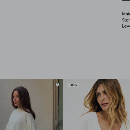
Art
Mat
Stø
Lev
-30%