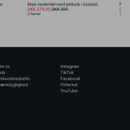
er
Maxi nederdel med pintuck i bomuld
DKK 279.30
DKK 399
DKK 
2 farver
2 farv
Om os
Instagram
Job
TikTok
irksomhedsinfo
Facebook
Bæredygtighed
Pinterest
YouTube