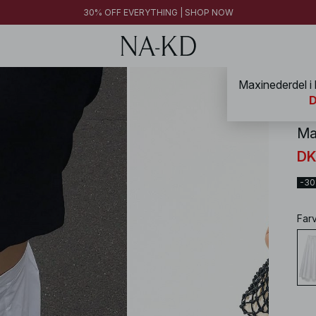
FINAL SALE | SHOP NOW
30% OFF EVERYTHING | SHOP NOW
FINAL SALE | SHOP NOW
NA-
D
Ma
DK
-3
Far