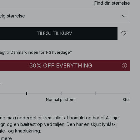
Find din størrelse
lg størrelse
TILFØJ TIL KURV
fragt til Danmark inden for 1-3 hverdage*
30% OFF EVERYTHING
T
Normal pasform
Stor
e maxi nederdel er fremstillet af bomuld og har et A-linje
gn og en bæltestrop ved taljen. Den har en skjult lynlås-,
te- og knaplukning.
 mere