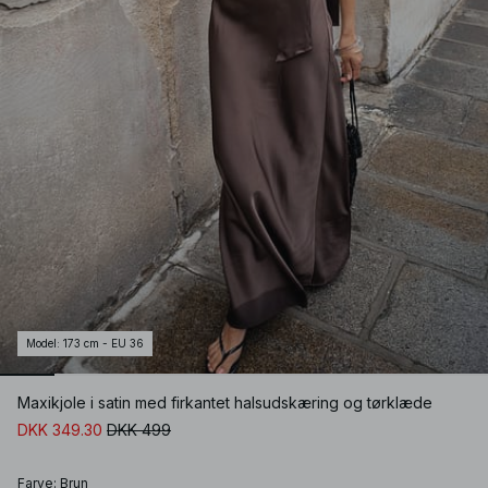
Model
:
173 cm - EU 36
Maxikjole i satin med firkantet halsudskæring og tørklæde
DKK 349.30
DKK 499
Farve
:
Brun