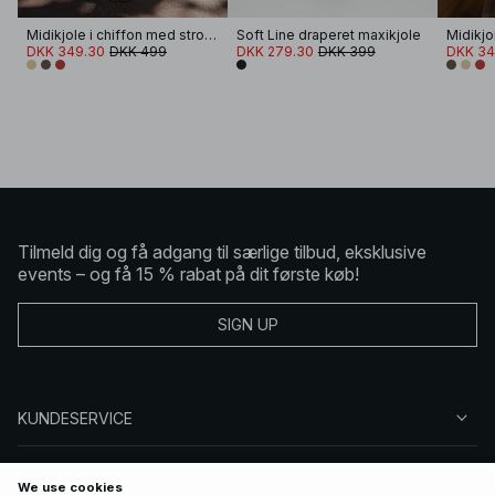
Midikjole i chiffon med stropper
Soft Line draperet maxikjole
DKK 349.30
DKK 499
DKK 279.30
DKK 399
DKK 34
Tilmeld dig og få adgang til særlige tilbud, eksklusive
events – og få 15 % rabat på dit første køb!
SIGN UP
KUNDESERVICE
OM NA-KD