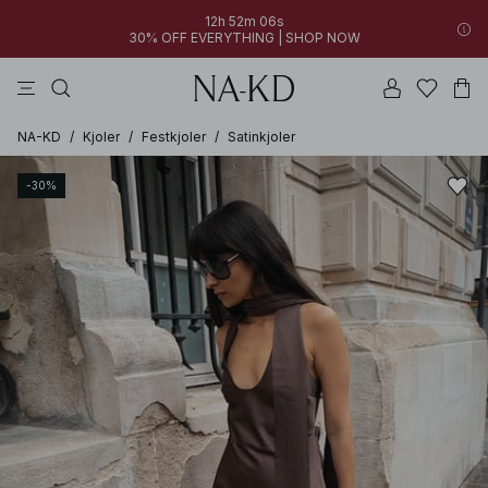
12h 52m 06s
30% OFF EVERYTHING | SHOP NOW
bukser
kjoler
toppe
sorte
mørkebrune
NA-KD
/
Kjoler
/
Festkjoler
/
Satinkjoler
-30%