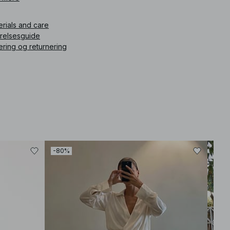
ikelnummer
:
1100-010329-0668
erials and care
rrelsesguide
ering og returnering
-80%
-30