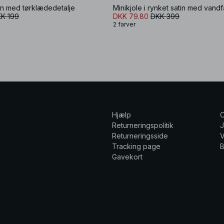
atin med tørklædedetalje
Minikjole i rynket satin med vandf
K 199
DKK 79.80
DKK 399
2 farver
Hjælp
Returneringspolitik
Returneringsside
V
Tracking page
Gavekort