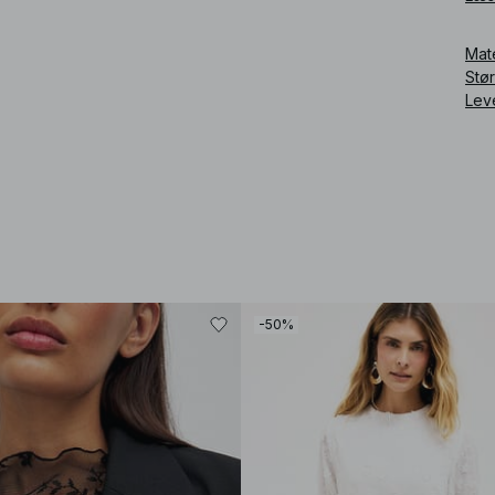
Art
Mat
Stø
Lev
-50%