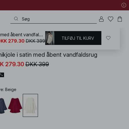
Minikjole i satin med åbent vandfaldsrug
TILFØJ TIL KURV
KD
/
Kjoler
/
Minikjoler
KK 279.30
DKK 399
nikjole i satin med åbent vandfaldsrug
K 279.30
DKK 399
0%
ve
:
Beige