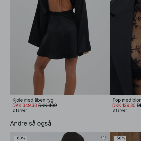
Kjole med åben ryg
Top med blon
DKK 349.30
DKK 499
DKK 139.30
D
2 farver
3 farver
Andre så også
-60%
-50%