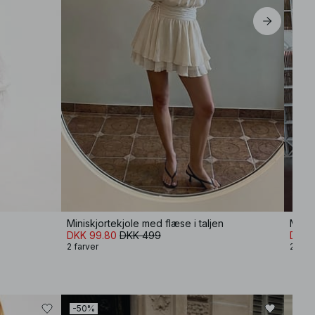
Miniskjortekjole med flæse i taljen
DKK 99.80
DKK 499
DKK 
2 farver
2 farv
-50%
-30