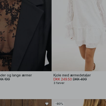
der og lange ærmer
Kjole med ærmedetaljer
KK 199
DKK 249.50
DKK 499
3 farver
-80%