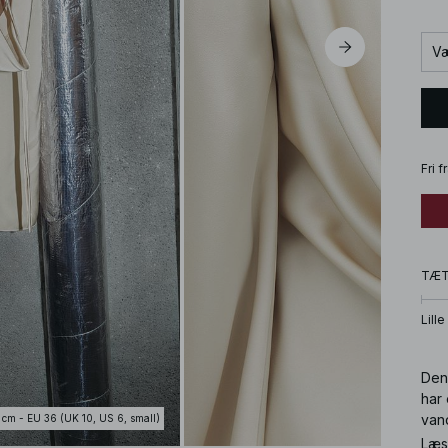
Væ
Fri 
TÆ
Lille
Denn
har
van
 cm - EU 36 (UK 10, US 6, small)
kjol
Læs