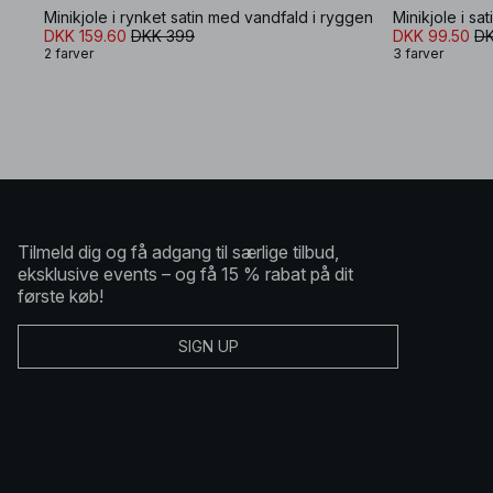
Minikjole i rynket satin med vandfald i ryggen
Minikjole i s
DKK 159.60
DKK 399
DKK 99.50
DK
2 farver
3 farver
Tilmeld dig og få adgang til særlige tilbud,
eksklusive events – og få 15 % rabat på dit
første køb!
SIGN UP