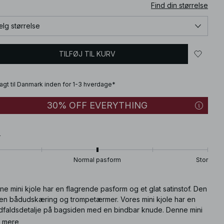
Find din størrelse
lg størrelse
TILFØJ TIL KURV
fragt til Danmark inden for 1-3 hverdage*
30% OFF EVERYTHING
T
Normal pasform
Stor
e mini kjole har en flagrende pasform og et glat satinstof. Den
 en bådudskæring og trompetærmer. Vores mini kjole har en
dfaldsdetalje på bagsiden med en bindbar knude. Denne mini
e findes i beige.
 mere