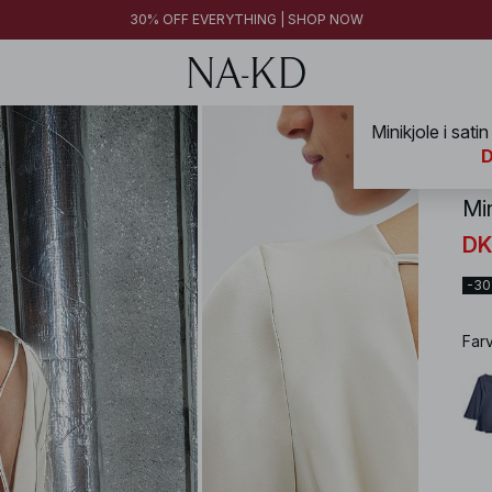
30% OFF EVERYTHING | SHOP NOW
NA-
D
Mi
DK
-3
Far