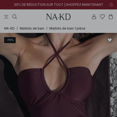
30% DE RÉDUCTION SUR TOUT | SHOPPEZ MAINTENANT
pantalons
tops
cotons
noirs
marron
NA-KD
/
Maillots de bain
/
Maillots de bain 1 pièce
-70%