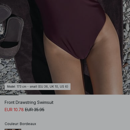
Model
:
173 cm - small (EU 36, UK 10, US 6)
Front Drawstring Swimsuit
EUR 10.78
EUR 35.95
Couleur
:
Bordeaux