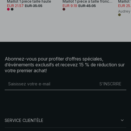
Maillot 1 pièce taille haute
Maillot 1 pièce à taille froncée
Maillot
EUR 21.57
EUR 35.95
EUR 9.19
EUR 45.95
EUR 25.
Audrey
Abonnez-vous pour profiter d’offres spéciales,
d’événements exclusifs et recevez 15 % de réduction sur
votre premier achat!
S'INSCRIRE
SERVICE CLIENTÈLE