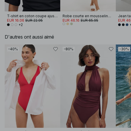
T-shirt en coton coupe ajustée à encolure cheminée
Robe courte en mousseline brodée à manches longues
Jean ta
EUR 16.06
EUR 22.95
EUR 46.16
EUR 65.95
EUR 46
+2
D'autres ont aussi aimé
-40%
-80%
-30%