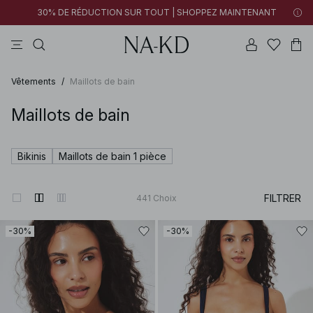
30% DE RÉDUCTION SUR TOUT | SHOPPEZ MAINTENANT
pantalons
tops
blancs
noirs
marron
Vêtements
/
Maillots de bain
Maillots de bain
Bikinis
Maillots de bain 1 pièce
FILTRER
441
Choix
-30%
-30%