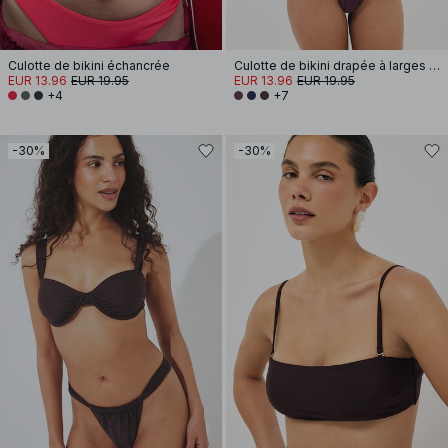
Culotte de bikini échancrée
Culotte de bikini drapée à larges bretelles
EUR 13.96
EUR 19.95
EUR 13.96
EUR 19.95
+4
+7
-30%
-30%