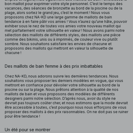
bon maillot pour exprimer votre style personnel. C’est le temps des
vacances, des séances de bronzette au bord de la piscine ou de la
plage, alors sortez le grand jeu, c’est le moment ! Nous vous
proposons chez NA-KD une large gamme de maillots de bain
tendance à en faire pâlir vos amies ! Vous n’aurez qu’une hâte, pouvoir
exhiber sous le nez de toutes vos amies votre nouveau maillot qui
met parfaitement votre silhouette en valeur ! Nous avons parmi notre
sélection des maillots de différents styles, des maillots une pièce
comme des bikinis, unis ou à imprimés, de couleur vive ou plutôt
sombre. Nous souhaitons satisfaire les envies de chacune et
proposons des maillots qui mettront en valeur la silhouette de
chacune !
Des maillots de bain femme à des prix imbattables
Chez NA-KD, nous adorons suivre les dernières tendances. Nous
souhaitons vous proposer les derniers modèles en vogue, qui vous
mettront en confiance pour dévoiler votre silhouette au bord de la
piscine ou sur la plage. Nous prêtons attention à la qualité de nos
maillots de bain et vous proposons des modèles de différents
designers parmi notre sélection. D’après nous, avoir du style ne
devrait pas toujours coûter cher, et nous estimons que la mode devrait
être accessible à toutes, c’est pourquoi nous nous efforçons de vous
proposer des maillots à des prix raisonnables. On ne doit pas se ruiner
pour être tendance !
Un été pour se montrer