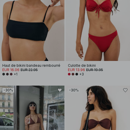
Haut de bikini bandeau rembourré
Culotte de bikini
EUR 16.06
EUR 22.95
EUR 13.96
EUR 19.95
+1
+3
-30%
-30%