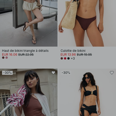
Haut de bikini triangle à détails
Culotte de bikini
EUR 16.06
EUR 22.95
EUR 13.96
EUR 19.95
+3
-30%
-30%