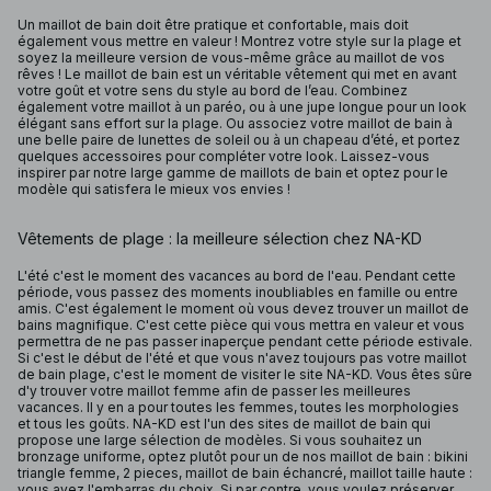
Un maillot de bain doit être pratique et confortable, mais doit
également vous mettre en valeur ! Montrez votre style sur la plage et
soyez la meilleure version de vous-même grâce au maillot de vos
rêves ! Le maillot de bain est un véritable vêtement qui met en avant
votre goût et votre sens du style au bord de l’eau. Combinez
également votre maillot à un paréo, ou à une jupe longue pour un look
élégant sans effort sur la plage. Ou associez votre maillot de bain à
une belle paire de lunettes de soleil ou à un chapeau d’été, et portez
quelques accessoires pour compléter votre look. Laissez-vous
inspirer par notre large gamme de maillots de bain et optez pour le
modèle qui satisfera le mieux vos envies !
Vêtements de plage : la meilleure sélection chez NA-KD
L'été c'est le moment des vacances au bord de l'eau. Pendant cette
période, vous passez des moments inoubliables en famille ou entre
amis. C'est également le moment où vous devez trouver un maillot de
bains magnifique. C'est cette pièce qui vous mettra en valeur et vous
permettra de ne pas passer inaperçue pendant cette période estivale.
Si c'est le début de l'été et que vous n'avez toujours pas votre maillot
de bain plage, c'est le moment de visiter le site NA-KD. Vous êtes sûre
d'y trouver votre maillot femme afin de passer les meilleures
vacances. Il y en a pour toutes les femmes, toutes les morphologies
et tous les goûts. NA-KD est l'un des sites de maillot de bain qui
propose une large sélection de modèles. Si vous souhaitez un
bronzage uniforme, optez plutôt pour un de nos maillot de bain : bikini
triangle femme, 2 pieces, maillot de bain échancré, maillot taille haute :
vous avez l'embarras du choix. Si par contre, vous voulez préserver