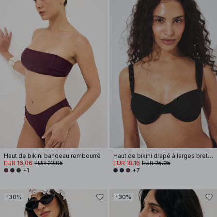
Haut de bikini bandeau rembourré
Haut de bikini drapé à larges bretelles
EUR 16.06
EUR 22.95
EUR 18.16
EUR 25.95
+1
+7
-30%
-30%