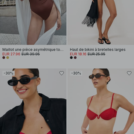
Maillot une pièce asymétrique torsadé
Haut de bikini à bretelles larges
EUR 27.96
EUR 39.95
EUR 18.16
EUR 25.95
-30%
-30%