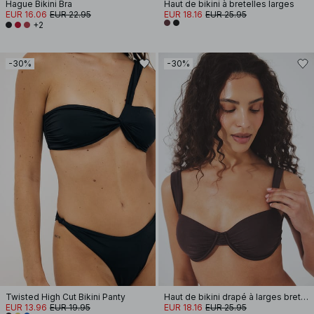
Hague Bikini Bra
Haut de bikini à bretelles larges
EUR 16.06
EUR 22.95
EUR 18.16
EUR 25.95
+2
-30%
-30%
Twisted High Cut Bikini Panty
Haut de bikini drapé à larges bretelles
EUR 13.96
EUR 19.95
EUR 18.16
EUR 25.95