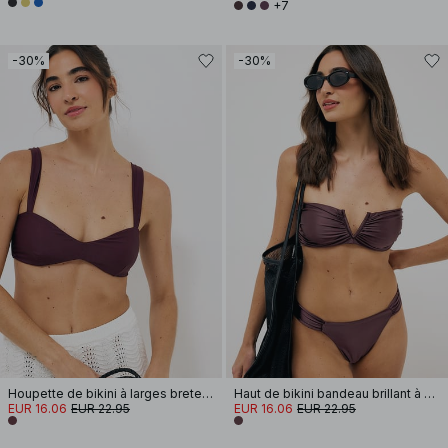
+7
-30%
-30%
Houpette de bikini à larges bretelles
Haut de bikini bandeau brillant à armature en V
EUR 16.06
EUR 22.95
EUR 16.06
EUR 22.95