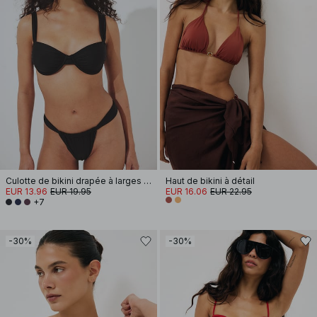
Culotte de bikini drapée à larges bretelles
Haut de bikini à détail
EUR 13.96
EUR 19.95
EUR 16.06
EUR 22.95
+7
-30%
-30%