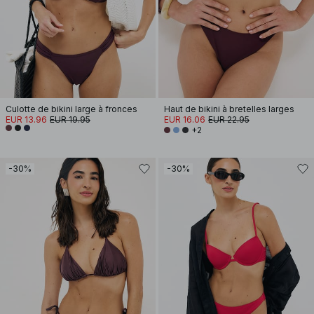
Culotte de bikini large à fronces
Haut de bikini à bretelles larges
EUR 13.96
EUR 19.95
EUR 16.06
EUR 22.95
+2
-30%
-30%