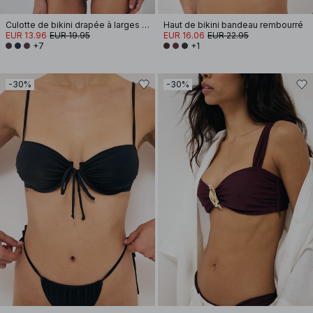
Culotte de bikini drapée à larges bretelles
Haut de bikini bandeau rembourré
EUR 13.96
EUR 19.95
EUR 16.06
EUR 22.95
+7
+1
-30%
-30%