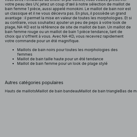
votre peau des UV, jetez un coup d'œil à notre sélection de maillot de
bain femme 1 pièce, aussi appelé monokini. Le maillot de bain noir est
un classique et il ne vous décevra pas. En plus, il possède un grand
avantage : il permet la mise en valeur de toutes les morphologies. Et si
au contraire, vous souhaitez ajouter un peu de peps à votre look de
plage, NA-KD est la référence de site de maillot de bain. Un maillot de
bain femme rouge ou un maillot de bain 1 pièce tendance, tant de
choix qui s'offrent à vous. Avec NA-KD, vous recevrez rapidement
votre commande pour un été magnifique.
Maillots de bain noirs pour toutes les morphologies des
femmes
Maillot de bain taille haute pour un été tendance
Maillot de bain femme pour un look de plage stylé
Autres catégories populaires
Hauts de maillots
Maillot de bain bandeau
Maillot de bain triangle
Bas de ma