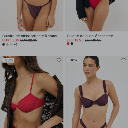
Culotte de bikini brillante à nouer
Culotte de bikini échancrée
EUR 16.06
EUR 22.95
EUR 13.96
EUR 19.95
+1
-30%
-30%