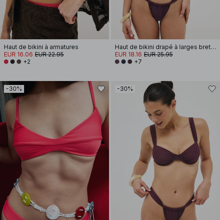
Haut de bikini à armatures
Haut de bikini drapé à larges bretelles
EUR 16.06
EUR 22.95
EUR 18.16
EUR 25.95
+2
+7
-30%
-30%