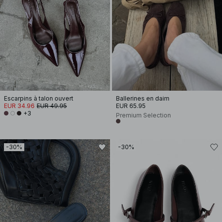
Escarpins à talon ouvert
Ballerines en daim
EUR 34.96
EUR 49.95
EUR 65.95
+3
Premium Selection
-30%
-30%