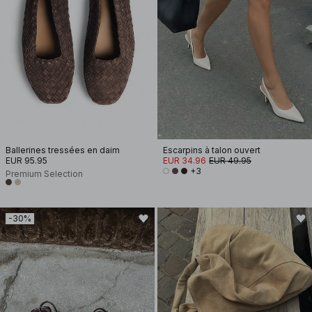
Ballerines tressées en daim
Escarpins à talon ouvert
EUR 95.95
EUR 34.96
EUR 49.95
+3
Premium Selection
-30%