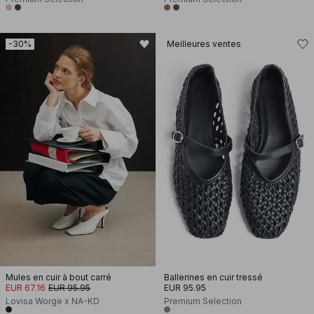
-30%
Meilleures ventes
Mules en cuir à bout carré
Ballerines en cuir tressé
EUR 67.16
EUR 95.95
EUR 95.95
Lovisa Worge x NA-KD
Premium Selection