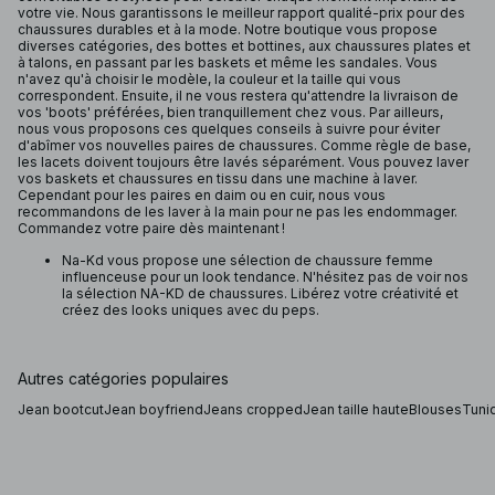
votre vie. Nous garantissons le meilleur rapport qualité-prix pour des
chaussures durables et à la mode. Notre boutique vous propose
diverses catégories, des bottes et bottines, aux chaussures plates et
à talons, en passant par les baskets et même les sandales. Vous
n'avez qu'à choisir le modèle, la couleur et la taille qui vous
correspondent. Ensuite, il ne vous restera qu'attendre la livraison de
vos 'boots' préférées, bien tranquillement chez vous. Par ailleurs,
nous vous proposons ces quelques conseils à suivre pour éviter
d'abîmer vos nouvelles paires de chaussures. Comme règle de base,
les lacets doivent toujours être lavés séparément. Vous pouvez laver
vos baskets et chaussures en tissu dans une machine à laver.
Cependant pour les paires en daim ou en cuir, nous vous
recommandons de les laver à la main pour ne pas les endommager.
Commandez votre paire dès maintenant !
Na-Kd vous propose une sélection de chaussure femme
influenceuse pour un look tendance. N'hésitez pas de voir nos
la sélection NA-KD de chaussures. Libérez votre créativité et
créez des looks uniques avec du peps.
Autres catégories populaires
Jean bootcut
Jean boyfriend
Jeans cropped
Jean taille haute
Blouses
Tuni