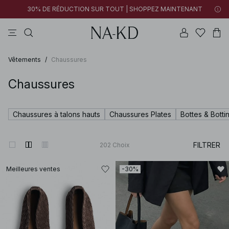
30% DE RÉDUCTION SUR TOUT | SHOPPEZ MAINTENANT
tops
pantalons
robes
noirs
marron
Vêtements
/
Chaussures
Chaussures
Chaussures à talons hauts
Chaussures Plates
Bottes & Botti
FILTRER
202
Choix
Meilleures ventes
-30%