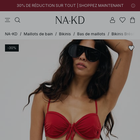
30% DE RÉDUCTION SUR TOUT | SHOPPEZ MAINTENANT
pantalons
tops
robes
noirs
marron
NA-KD
/
Maillots de bain
/
Bikinis
/
Bas de maillots
/
Bikinis Brésilie
-30%