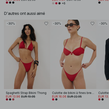
+6
D'autres ont aussi aimé
-30%
-30%
-30%
Spaghetti Strap Bikini Thong
Culotte de bikini à fines bretelles
Culotte
EUR 13.96
EUR 19.95
EUR 16.06
EUR 22.95
EUR 13