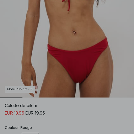
Model
:
175 cm - S
Culotte de bikini
EUR 13.96
EUR 19.95
Couleur
:
Rouge