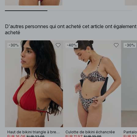
D'autres personnes qui ont acheté cet article ont également
acheté
-30%
-40%
-30%
Haut de bikini triangle à bretelles spaghetti
Culotte de bikini échancrée
EUR 16.06
EUR 22.95
EUR 11.97
EUR 19.95
EUR 32.