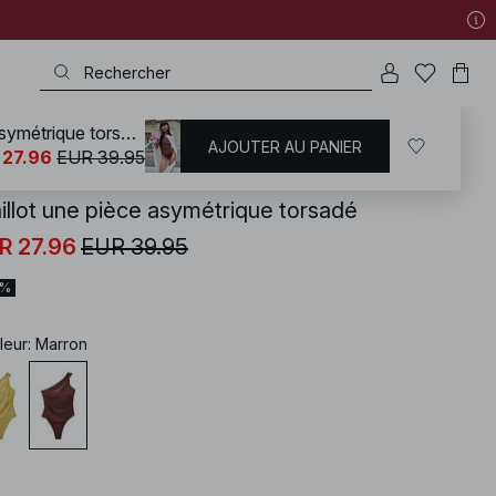
Maillot une pièce asymétrique torsadé
AJOUTER AU PANIER
KD
/
Maillots de bain
/
Maillots de bain 1 pièce
 27.96
EUR 39.95
illot une pièce asymétrique torsadé
R 27.96
EUR 39.95
0%
leur
:
Marron