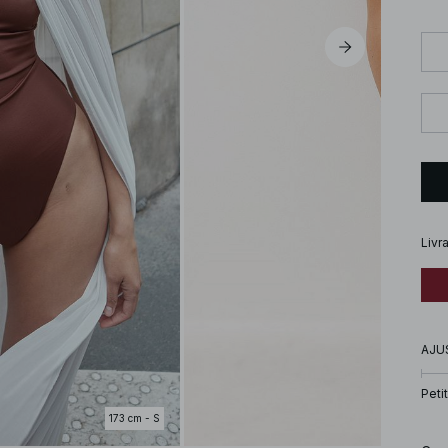
Livr
AJU
Petit
173 cm - S