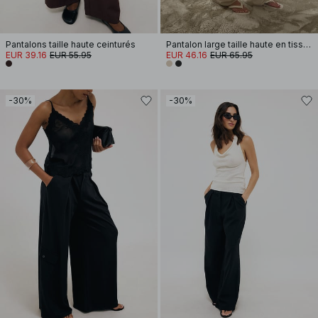
Pantalons taille haute ceinturés
Pantalon large taille haute en tissu mélangé
EUR 39.16
EUR 55.95
EUR 46.16
EUR 65.95
-30%
-30%