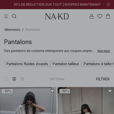
30% DE RÉDUCTION SUR TOUT | SHOPPEZ MAINTENANT
tops
robes
pantalons
noirs
marron
Vêtements
/
Pantalons
Pantalons
Des pantalons de costume intemporels aux coupes amples
Voir plus
et modernes – les pantalons pour femme de NA-KD
s’adaptent à toutes les occasions. Pour le bureau, le week-
end ou une soirée entre amis, nos pantalons flattent chaque
Pantalons fluides évasés
Pantalon tailleur
Pantalons à taille 
silhouette et rehaussent chaque tenue.
FILTRER
297
Choix
-30%
-30%