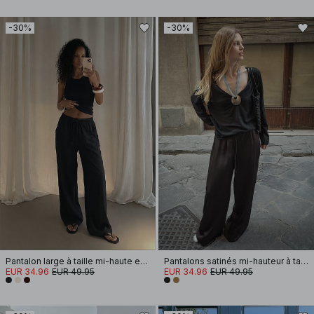
-30%
-30%
Pantalon large à taille mi-haute en viscose mélangée
Pantalons satinés mi-hauteur à taille élastique
EUR 34.96
EUR 49.95
EUR 34.96
EUR 49.95