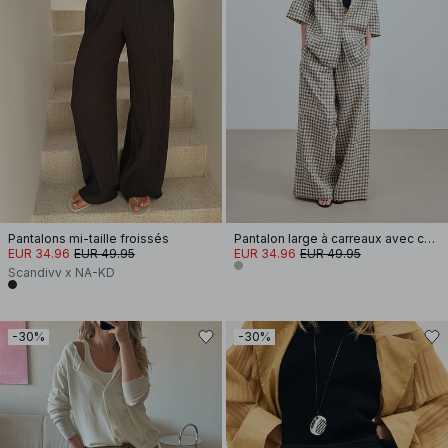
Pantalons mi-taille froissés
Pantalon large à carreaux avec cordon de serrage
EUR 34.96
EUR 49.95
EUR 34.96
EUR 49.95
Scandivv x NA-KD
-30%
-30%