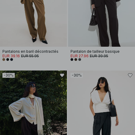
Pantalons en baril décontractés
Pantalon de tailleur basique
EUR 39.16
EUR 55.95
EUR 27.96
EUR 39.95
-30%
-30%