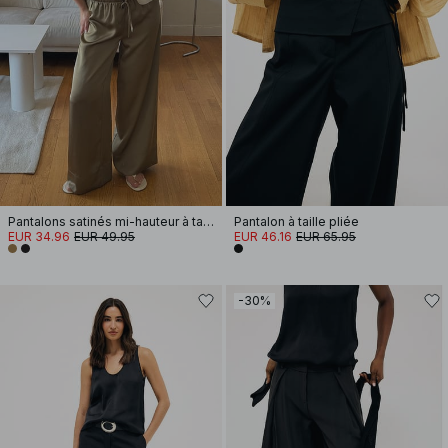
Pantalons satinés mi-hauteur à taille élastique
Pantalon à taille pliée
EUR 34.96
EUR 49.95
EUR 46.16
EUR 65.95
-30%