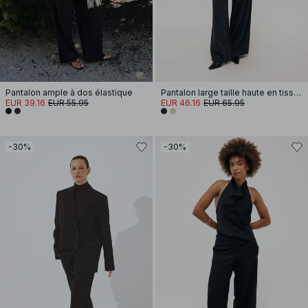
Pantalon ample à dos élastique
Pantalon large taille haute en tissu mélangé
EUR 39.16
EUR 55.95
EUR 46.16
EUR 65.95
-30%
-30%