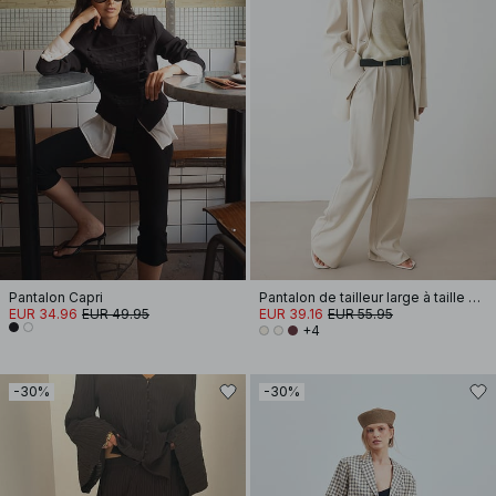
Pantalon Capri
Pantalon de tailleur large à taille haute
EUR 34.96
EUR 49.95
EUR 39.16
EUR 55.95
+4
-30%
-30%