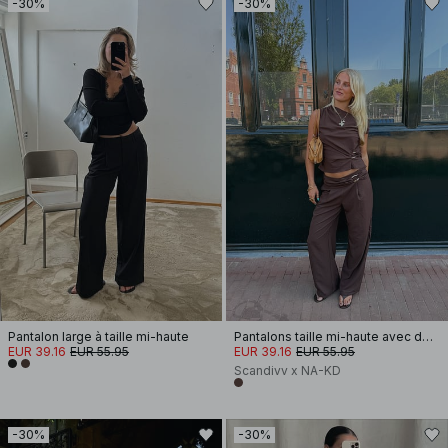
-30%
-30%
Pantalon large à taille mi-haute
Pantalons taille mi-haute avec détail de boucle
EUR 39.16
EUR 55.95
EUR 39.16
EUR 55.95
Scandivv x NA-KD
-30%
-30%