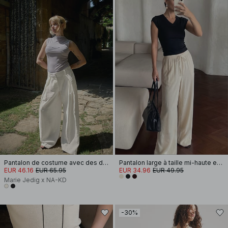
Pantalon de costume avec des détails plissés
Pantalon large à taille mi-haute en viscose mélangée
EUR 46.16
EUR 65.95
EUR 34.96
EUR 49.95
Marie Jedig x NA-KD
-30%