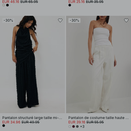
EUR 46.16
EUR 65.95
EUR 25.16
EUR 35.95
-30%
-30%
Pantalon structuré large taille mi-haute
Pantalon de costume taille haute en tissu épais
EUR 34.96
EUR 49.95
EUR 39.16
EUR 55.95
+3