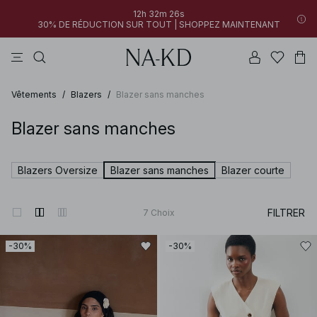
12h 32m 26s
30% DE RÉDUCTION SUR TOUT | SHOPPEZ MAINTENANT
pantalons
robes
tops
noirs
marron
Vêtements
/
Blazers
/
Blazer sans manches
Blazer sans manches
Blazers Oversize
Blazer sans manches
Blazer courte
FILTRER
7
Choix
-30%
-30%