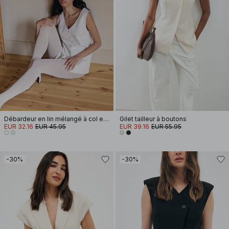
Débardeur en lin mélangé à col en V
Gilet tailleur à boutons
EUR 32.16
EUR 45.95
EUR 39.16
EUR 55.95
-30%
-30%