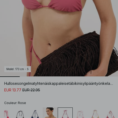
Model
:
173 cm - S
Hullosesongelmatyhtenäiskappaleisetäbikinisylipääntyönkelaoppäälle
EUR 13.77
EUR 22.95
Couleur
:
Rose