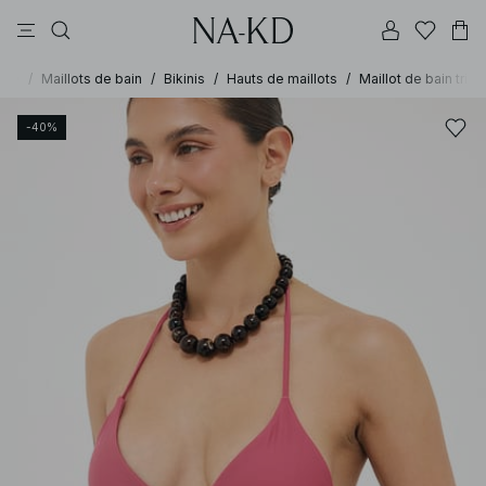
pantalons
tops
robes
noirs
marron
-KD
/
Maillots de bain
/
Bikinis
/
Hauts de maillots
/
Maillot de bain trian
-40%