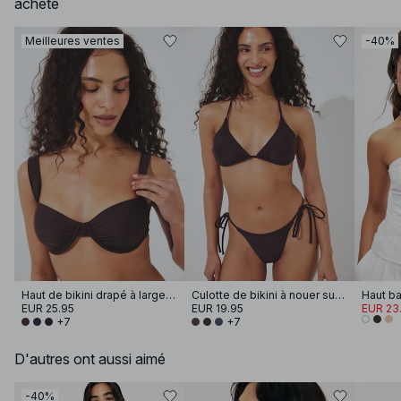
acheté
Meilleures ventes
-40%
Haut de bikini drapé à larges bretelles
Culotte de bikini à nouer sur le côté
Haut b
EUR 25.95
EUR 19.95
EUR 23
+7
+7
D'autres ont aussi aimé
-40%