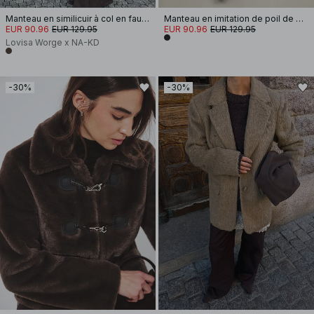
Manteau en similicuir à col en fausse fourrure
Manteau en imitation de poil de poney
EUR 90.96
EUR 129.95
EUR 90.96
EUR 129.95
Lovisa Worge x NA-KD
-30%
-30%