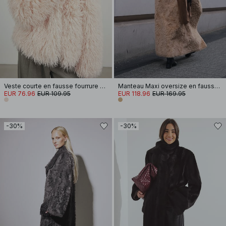
Veste courte en fausse fourrure bouclée
Manteau Maxi oversize en fausse fourrure
EUR 76.96
EUR 109.95
EUR 118.96
EUR 169.95
-30%
-30%