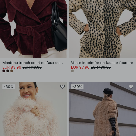
Manteau trench court en faux suède
Veste imprimée en fausse fourrure
EUR 83.96
EUR 119.95
EUR 97.96
EUR 139.95
-30%
-30%