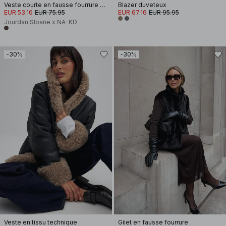
Veste courte en fausse fourrure boutonnée
Blazer duveteux
EUR 53.16
EUR 75.95
EUR 67.16
EUR 95.95
Jourdan Sloane x NA-KD
-30%
-30%
Veste en tissu technique
Gilet en fausse fourrure