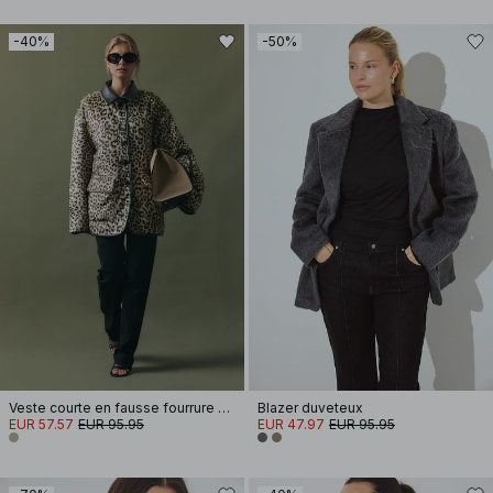
-40%
-50%
Veste courte en fausse fourrure à imprimé léopard
Blazer duveteux
EUR 57.57
EUR 95.95
EUR 47.97
EUR 95.95