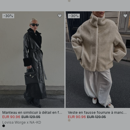
-30%
-30%
Manteau en similicuir à détail en fausse fourrure
Veste en fausse fourrure à manches larges
EUR 90.96
EUR 129.95
EUR 90.96
EUR 129.95
Lovisa Worge x NA-KD