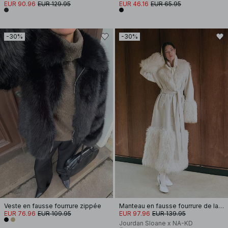
EUR 90.96
EUR 129.95
EUR 46.16
EUR 65.95
-30%
-30%
Veste en fausse fourrure zippée
Manteau en fausse fourrure de laine mélangée
EUR 76.96
EUR 109.95
EUR 97.96
EUR 139.95
Jourdan Sloane x NA-KD