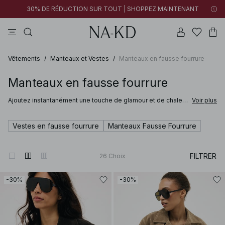
30% DE RÉDUCTION SUR TOUT | SHOPPEZ MAINTENANT
pantalons
tops
cotons
noirs
marron
Vêtements
/
Manteaux et Vestes
/
Manteaux en fausse fourrure
Manteaux en fausse fourrure
Ajoutez instantanément une touche de glamour et de chaleur
Voir plus
à votre garde-robe grâce à la collection de vestes et
manteaux en fausse fourrure pour femmes signée NA‑KD.
Alliant douceur et sophistication, nos vestes en fausse
Vestes en fausse fourrure
Manteaux Fausse Fourrure
fourrure sont le parfait équilibre entre confort et luxe. Que
vous recherchiez une pièce forte ou une couche plus
discrète, ces vestes subliment toutes vos tenues.
FILTRER
26
Choix
-30%
-30%