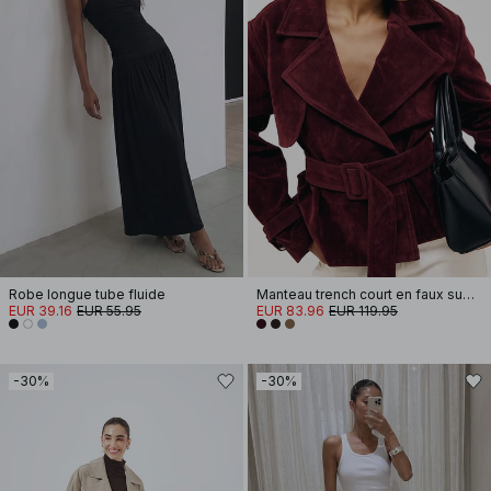
Robe longue tube fluide
Manteau trench court en faux suède
EUR 39.16
EUR 55.95
EUR 83.96
EUR 119.95
-30%
-30%