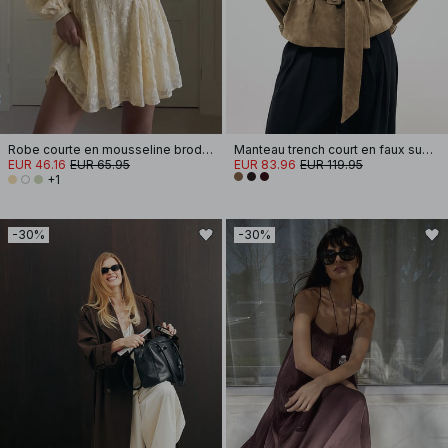
Robe courte en mousseline brodée à manches longues
Manteau trench court en faux suède
EUR 46.16
EUR 65.95
EUR 83.96
EUR 119.95
+1
-30%
-30%