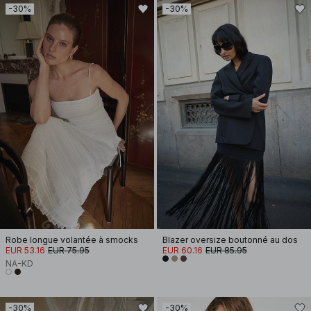
-30%
-30%
Robe longue volantée à smocks
Blazer oversize boutonné au dos
EUR 53.16
EUR 75.95
EUR 60.16
EUR 85.95
NA-KD
-30%
-30%