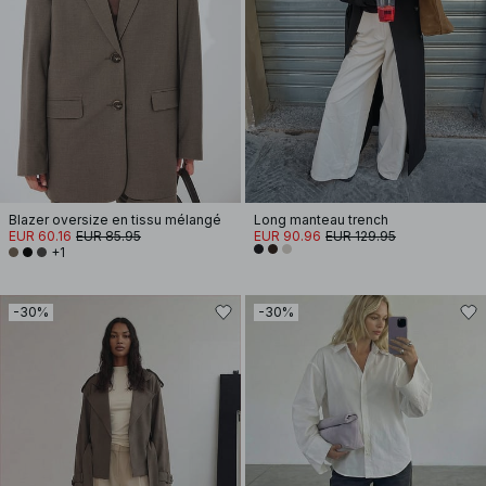
Blazer oversize en tissu mélangé
Long manteau trench
EUR 60.16
EUR 85.95
EUR 90.96
EUR 129.95
+1
-30%
-30%