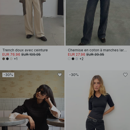
Trench doux avec ceinture
Chemise en coton à manches larges
EUR 76.96
EUR 109.95
EUR 27.96
EUR 39.95
+1
+2
-30%
-30%