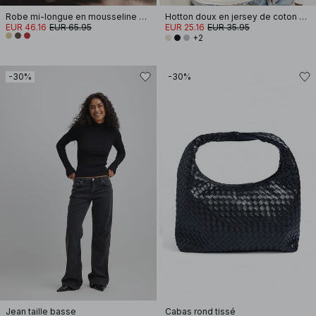
Robe mi-longue en mousseline à bretelles
Hotton doux en jersey de coton à manches larges
EUR 46.16
EUR 65.95
EUR 25.16
EUR 35.95
+2
-30%
-30%
Jean taille basse
Cabas rond tissé