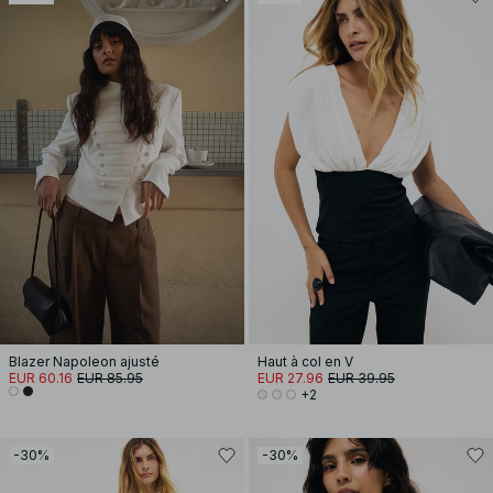
Blazer Napoleon ajusté
Haut à col en V
EUR 60.16
EUR 85.95
EUR 27.96
EUR 39.95
+2
-30%
-30%