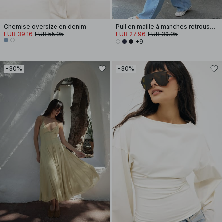
Chemise oversize en denim
Pull en maille à manches retroussées
EUR 39.16
EUR 55.95
EUR 27.96
EUR 39.95
+9
-30%
-30%