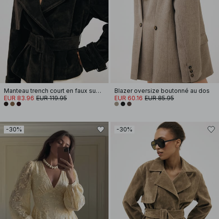
Manteau trench court en faux suède
Blazer oversize boutonné au dos
EUR 83.96
EUR 119.95
EUR 60.16
EUR 85.95
-30%
-30%