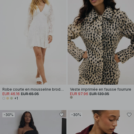
Robe courte en mousseline brodée à manches longues
Veste imprimée en fausse fourrure
EUR 46.16
EUR 65.95
EUR 97.96
EUR 139.95
+1
-30%
-30%