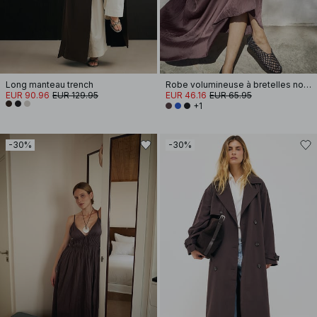
Long manteau trench
Robe volumineuse à bretelles nouées
EUR 90.96
EUR 129.95
EUR 46.16
EUR 65.95
+1
-30%
-30%