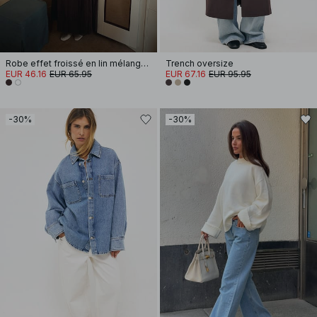
Robe effet froissé en lin mélangé à bretelles amples
Trench oversize
EUR 46.16
EUR 65.95
EUR 67.16
EUR 95.95
-30%
-30%