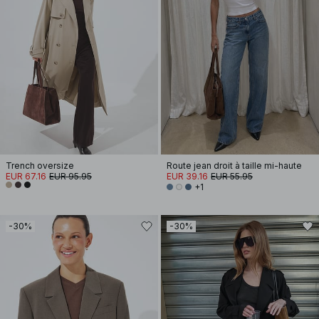
Trench oversize
Route jean droit à taille mi-haute
EUR 67.16
EUR 95.95
EUR 39.16
EUR 55.95
+1
-30%
-30%