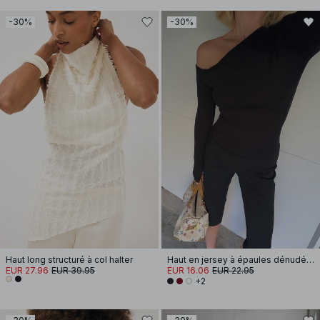
-30%
-30%
Haut long structuré à col halter
Haut en jersey à épaules dénudées
EUR 27.96
EUR 39.95
EUR 16.06
EUR 22.95
+2