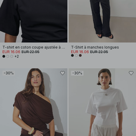
T-shirt en coton coupe ajustée à encolure cheminée
T-Shirt à manches longues
EUR 16.06
EUR 22.95
EUR 16.06
EUR 22.95
+2
-30%
-30%