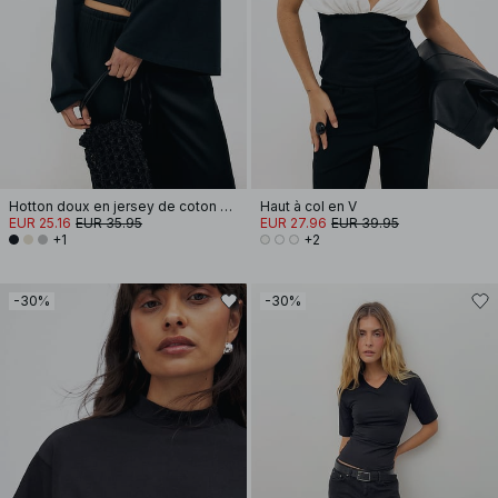
Hotton doux en jersey de coton à manches larges
Haut à col en V
EUR 25.16
EUR 35.95
EUR 27.96
EUR 39.95
+1
+2
-30%
-30%