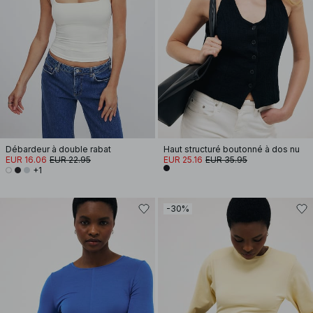
Débardeur à double rabat
Haut structuré boutonné à dos nu
EUR 16.06
EUR 22.95
EUR 25.16
EUR 35.95
+1
-30%