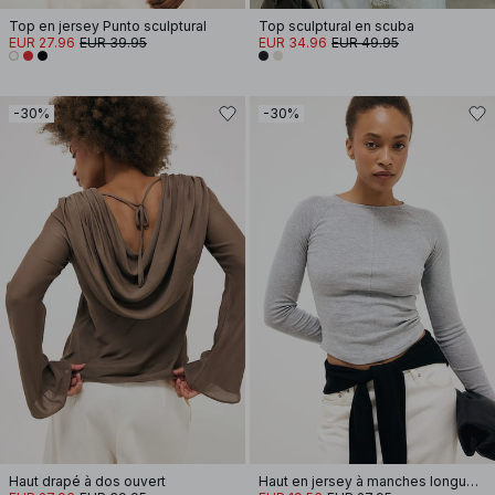
Top en jersey Punto sculptural
Top sculptural en scuba
EUR 27.96
EUR 39.95
EUR 34.96
EUR 49.95
-30%
-30%
Haut drapé à dos ouvert
Haut en jersey à manches longues avec ourlet arrondi