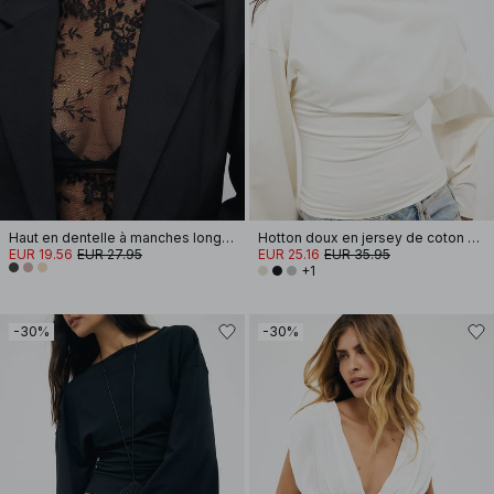
Haut en dentelle à manches longues
Hotton doux en jersey de coton à manches larges
EUR 19.56
EUR 27.95
EUR 25.16
EUR 35.95
+1
-30%
-30%