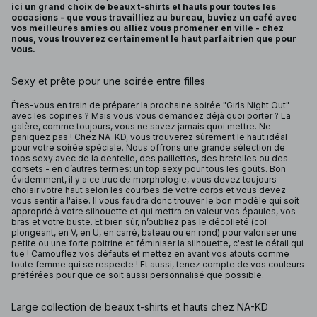
ici un grand choix de beaux t-shirts et hauts pour toutes les
occasions - que vous travailliez au bureau, buviez un café avec
vos meilleures amies ou alliez vous promener en ville - chez
nous, vous trouverez certainement le haut parfait rien que pour
vous.
Sexy et prête pour une soirée entre filles
Êtes-vous en train de préparer la prochaine soirée "Girls Night Out"
avec les copines ? Mais vous vous demandez déjà quoi porter ? La
galère, comme toujours, vous ne savez jamais quoi mettre. Ne
paniquez pas ! Chez NA-KD, vous trouverez sûrement le haut idéal
pour votre soirée spéciale. Nous offrons une grande sélection de
tops sexy avec de la dentelle, des paillettes, des bretelles ou des
corsets - en d’autres termes: un top sexy pour tous les goûts. Bon
évidemment, il y a ce truc de morphologie, vous devez toujours
choisir votre haut selon les courbes de votre corps et vous devez
vous sentir à l'aise. Il vous faudra donc trouver le bon modèle qui soit
approprié à votre silhouette et qui mettra en valeur vos épaules, vos
bras et votre buste. Et bien sûr, n’oubliez pas le décolleté (col
plongeant, en V, en U, en carré, bateau ou en rond) pour valoriser une
petite ou une forte poitrine et féminiser la silhouette, c'est le détail qui
tue ! Camouflez vos défauts et mettez en avant vos atouts comme
toute femme qui se respecte ! Et aussi, tenez compte de vos couleurs
préférées pour que ce soit aussi personnalisé que possible.
Large collection de beaux t-shirts et hauts chez NA-KD