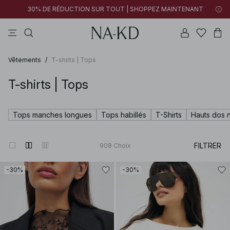
30% DE RÉDUCTION SUR TOUT | SHOPPEZ MAINTENANT
tops
pantalons
robes
tops manches longues
marron
Vêtements
/
T-shirts | Tops
T-shirts | Tops
Tops manches longues
Tops habillés
T-Shirts
Hauts dos 
FILTRER
908
Choix
-30%
-30%