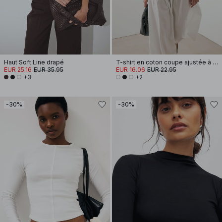
Haut Soft Line drapé
T-shirt en coton coupe ajustée à encolure cheminée
EUR 25.16
EUR 35.95
EUR 16.06
EUR 22.95
+3
+2
-30%
-30%