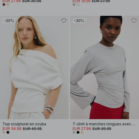
EUR 27.96
EUR 39.95
EUR 19.56
EUR 27.95
-30%
-30%
Top sculptural en scuba
T-shirt à manches longues avec épaulettes en coton doux
EUR 34.96
EUR 49.95
EUR 27.96
EUR 39.95