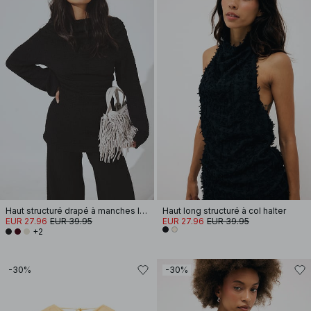
Haut structuré drapé à manches longues
Haut long structuré à col halter
EUR 27.96
EUR 39.95
EUR 27.96
EUR 39.95
+2
-30%
-30%