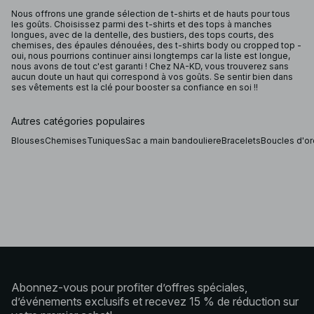
Nous offrons une grande sélection de t-shirts et de hauts pour tous
les goûts. Choisissez parmi des t-shirts et des tops à manches
longues, avec de la dentelle, des bustiers, des tops courts, des
chemises, des épaules dénouées, des t-shirts body ou cropped top -
oui, nous pourrions continuer ainsi longtemps car la liste est longue,
nous avons de tout c'est garanti ! Chez NA-KD, vous trouverez sans
aucun doute un haut qui correspond à vos goûts. Se sentir bien dans
ses vêtements est la clé pour booster sa confiance en soi !!
Autres catégories populaires
Blouses
Chemises
Tuniques
Sac a main bandouliere
Bracelets
Boucles d'or
Abonnez-vous pour profiter d’offres spéciales,
d’événements exclusifs et recevez 15 % de réduction sur