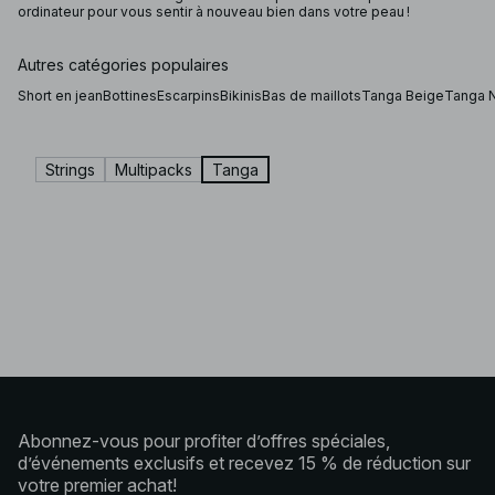
ordinateur pour vous sentir à nouveau bien dans votre peau !
Autres catégories populaires
Short en jean
Bottines
Escarpins
Bikinis
Bas de maillots
Tanga Beige
Tanga N
Strings
Multipacks
Tanga
Abonnez-vous pour profiter d’offres spéciales,
d’événements exclusifs et recevez 15 % de réduction sur
votre premier achat!