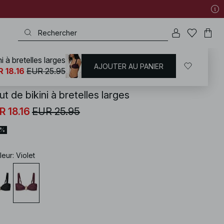
i à bretelles larges
AJOUTER AU PANIER
KD
/
Maillots de bain
/
Bikinis
/
Hauts de maillots
 18.16
EUR 25.95
t de bikini à bretelles larges
R 18.16
EUR 25.95
0%
leur
:
Violet