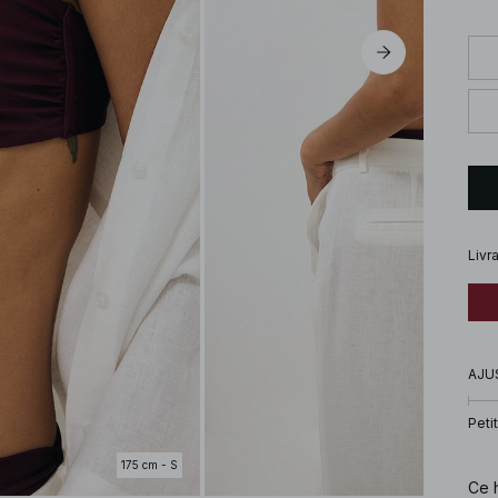
Livr
AJU
Petit
175 cm - S
Ce h