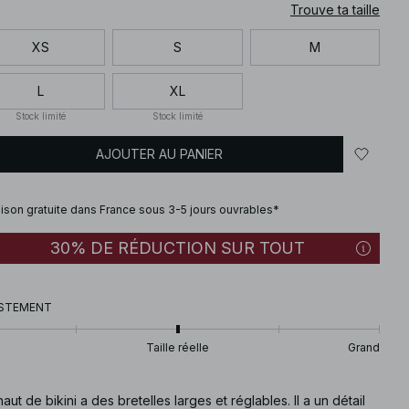
Trouve ta taille
XS
S
M
L
XL
Stock limité
Stock limité
AJOUTER AU PANIER
aison gratuite dans France sous 3-5 jours ouvrables*
30% DE RÉDUCTION SUR TOUT
STEMENT
Taille réelle
Grand
aut de bikini a des bretelles larges et réglables. Il a un détail