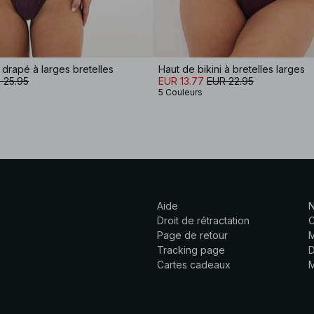
 drapé à larges bretelles
Haut de bikini à bretelles larges
 25.95
EUR 13.77
EUR 22.95
5 Couleurs
Aide
N
Droit de rétractation
C
Page de retour
M
Tracking page
D
Cartes cadeaux