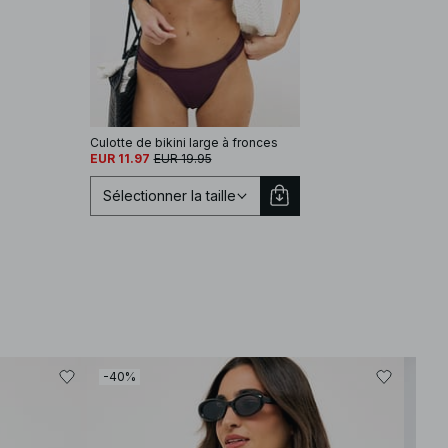
Culotte de bikini large à fronces
EUR 11.97
EUR 19.95
Sélectionner la taille
Sélectionnez une taille
-40%
-50
XS
S