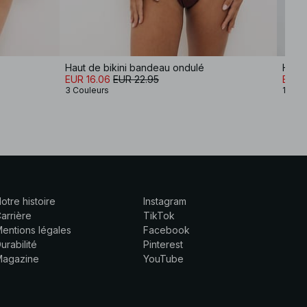
Haut de bikini bandeau ondulé
Haut 
EUR 16.06
EUR 22.95
EUR 1
3 Couleurs
10 Co
otre histoire
Instagram
arrière
TikTok
entions légales
Facebook
urabilité
Pinterest
Magazine
YouTube