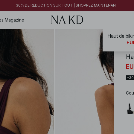
30% DE RÉDUCTION SUR TOUT | SHOPPEZ MAINTENANT
es
Magazine
Haut de bikin
NA-
EUR
Hau
EU
-3
Cou