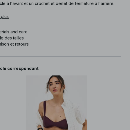
le à l'avant et un crochet et oeillet de fermeture à l'arrière.
e article
 plus
:
1100-013176-0484
erials and care
e des tailles
aison et retours
icle correspondant