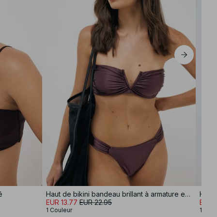
M
L
XL
é
Haut de bikini bandeau brillant à armature en V
Haut 
EUR 13.77
EUR 22.95
EUR 
1 Couleur
10 Co