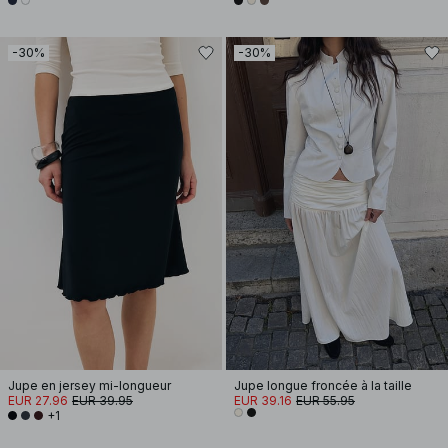
-30%
-30%
Jupe en jersey mi-longueur
Jupe longue froncée à la taille
EUR 27.96
EUR 39.95
EUR 39.16
EUR 55.95
+1