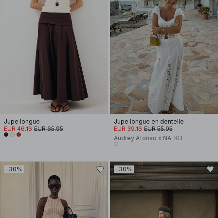
Jupe longue
Jupe longue en dentelle
EUR 46.16
EUR 65.95
EUR 39.16
EUR 55.95
Audrey Afonso x NA-KD
-30%
-30%