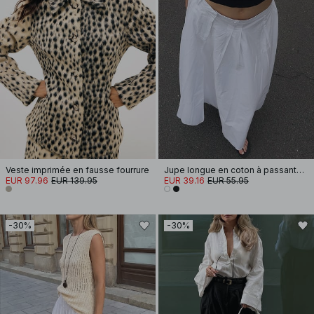
Veste imprimée en fausse fourrure
Jupe longue en coton à passants de ceinture
EUR 97.96
EUR 139.95
EUR 39.16
EUR 55.95
-30%
-30%