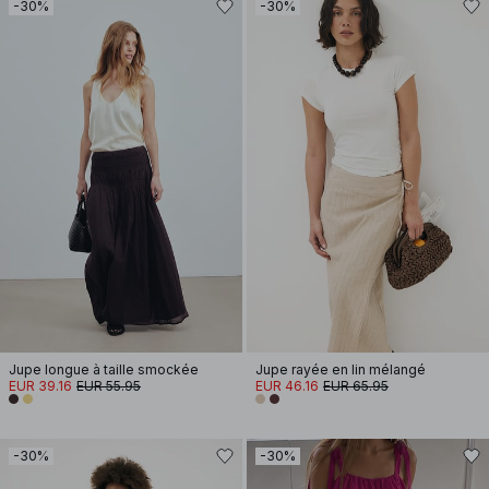
-30%
-30%
Jupe longue à taille smockée
Jupe rayée en lin mélangé
EUR 39.16
EUR 55.95
EUR 46.16
EUR 65.95
-30%
-30%