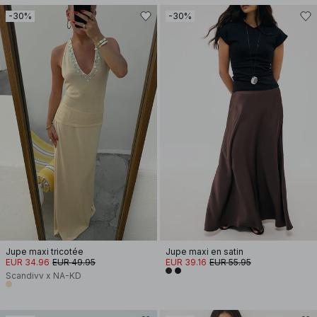
-30%
-30%
Jupe maxi tricotée
Jupe maxi en satin
EUR 34.96
EUR 49.95
EUR 39.16
EUR 55.95
Scandivv x NA-KD