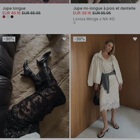
Jupe longue
Jupe mi-longue à pois et dentelle
EUR 46.16
EUR 65.95
EUR 39.16
EUR 55.95
Lovisa Worge x NA-KD
-30%
-30%