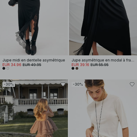
Jupe midi en dentelle asymétrique
Jupe asymétrique en modal à franges et liens à nouer
EUR 34.96
EUR 49.95
EUR 39.16
EUR 55.95
-30%
-30%