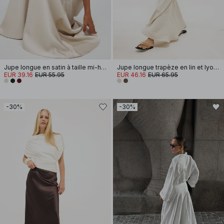
Jupe longue en satin à taille mi-haute
Jupe longue trapèze en lin et lyocell
EUR 39.16
EUR 55.95
EUR 46.16
EUR 65.95
-30%
-30%