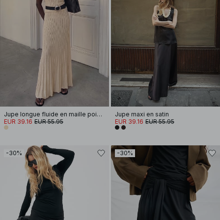
Jupe longue fluide en maille pointelle
Jupe maxi en satin
EUR 39.16
EUR 55.95
EUR 39.16
EUR 55.95
-30%
-30%