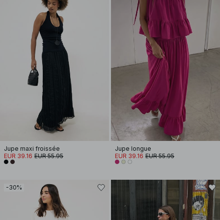
Jupe maxi froissée
Jupe longue
EUR 39.16
EUR 55.95
EUR 39.16
EUR 55.95
-30%