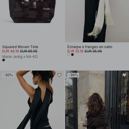
Squared Woven Tote
Écharpe à franges en satin
EUR 46.16
EUR 65.95
EUR 25.16
EUR 35.95
Marie Jedig x NA-KD
-30%
-30%