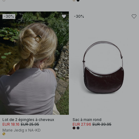
-30%
-30%
Lot de 2 épingles à cheveux
Sac à main rond
EUR 18.16
EUR 25.95
EUR 27.96
EUR 39.95
Marie Jedig x NA-KD