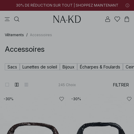
30% DE RÉDUCTION SUR TOUT | SHOPPEZ MAINTENANT
tops
robes
pantalons
tops manches longues
marron
Vêtements
/
Accessoires
Accessoires
Sacs
Lunettes de soleil
Bijoux
Écharpes & Foulards
Cein
FILTRER
245
Choix
-30%
-30%