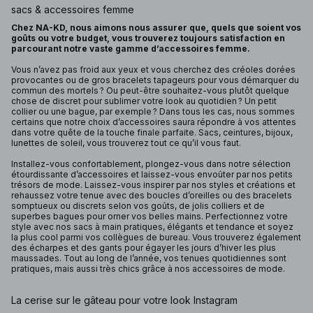
sacs & accessoires femme
Chez NA-KD, nous aimons nous assurer que, quels que soient vos
goûts ou votre budget, vous trouverez toujours satisfaction en
parcourant notre vaste gamme d’accessoires femme.
Vous n’avez pas froid aux yeux et vous cherchez des créoles dorées
provocantes ou de gros bracelets tapageurs pour vous démarquer du
commun des mortels ? Ou peut-être souhaitez-vous plutôt quelque
chose de discret pour sublimer votre look au quotidien ? Un petit
collier ou une bague, par exemple ? Dans tous les cas, nous sommes
certains que notre choix d’accessoires saura répondre à vos attentes
dans votre quête de la touche finale parfaite. Sacs, ceintures, bijoux,
lunettes de soleil, vous trouverez tout ce qu’il vous faut.
Installez-vous confortablement, plongez-vous dans notre sélection
étourdissante d’accessoires et laissez-vous envoûter par nos petits
trésors de mode. Laissez-vous inspirer par nos styles et créations et
rehaussez votre tenue avec des boucles d’oreilles ou des bracelets
somptueux ou discrets selon vos goûts, de jolis colliers et de
superbes bagues pour orner vos belles mains. Perfectionnez votre
style avec nos sacs à main pratiques, élégants et tendance et soyez
la plus cool parmi vos collègues de bureau. Vous trouverez également
des écharpes et des gants pour égayer les jours d’hiver les plus
maussades. Tout au long de l’année, vos tenues quotidiennes sont
pratiques, mais aussi très chics grâce à nos accessoires de mode.
La cerise sur le gâteau pour votre look Instagram