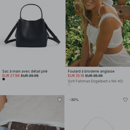
Sac à main avec détail plié
Foulard à broderie anglaise
EUR 27.96
EUR 39.95
EUR 25.16
EUR 35.95
Sofi Fahrman Engelbert x NA-KD
-30%