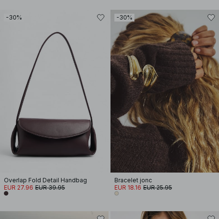
-30%
-30%
Overlap Fold Detail Handbag
Bracelet jonc
EUR 27.96
EUR 39.95
EUR 18.16
EUR 25.95