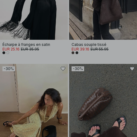
Écharpe à franges en satin
Cabas souple tissé
EUR 25.16
EUR 35.95
EUR 39.16
EUR 55.95
-30%
-30%