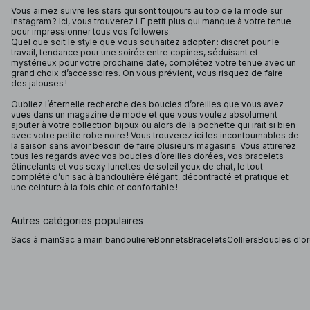
Vous aimez suivre les stars qui sont toujours au top de la mode sur
Instagram ? Ici, vous trouverez LE petit plus qui manque à votre tenue
pour impressionner tous vos followers.
Quel que soit le style que vous souhaitez adopter : discret pour le
travail, tendance pour une soirée entre copines, séduisant et
mystérieux pour votre prochaine date, complétez votre tenue avec un
grand choix d’accessoires. On vous prévient, vous risquez de faire
des jalouses !
Oubliez l’éternelle recherche des boucles d’oreilles que vous avez
vues dans un magazine de mode et que vous voulez absolument
ajouter à votre collection bijoux ou alors de la pochette qui irait si bien
avec votre petite robe noire ! Vous trouverez ici les incontournables de
la saison sans avoir besoin de faire plusieurs magasins. Vous attirerez
tous les regards avec vos boucles d’oreilles dorées, vos bracelets
étincelants et vos sexy lunettes de soleil yeux de chat, le tout
complété d’un sac à bandoulière élégant, décontracté et pratique et
une ceinture à la fois chic et confortable !
Autres catégories populaires
Sacs à main
Sac a main bandouliere
Bonnets
Bracelets
Colliers
Boucles d'or