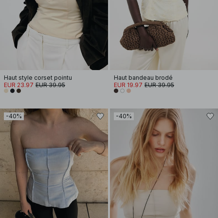
Haut style corset pointu
Haut bandeau brodé
EUR 23.97
EUR 39.95
EUR 19.97
EUR 39.95
-40%
-40%