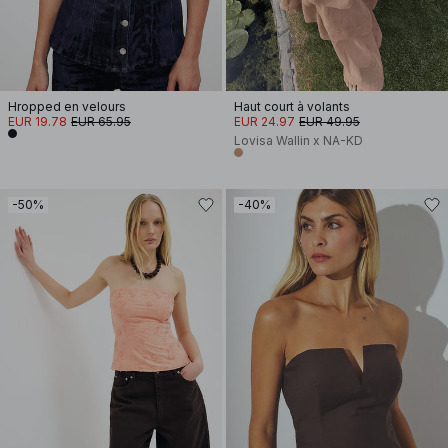
Hropped en velours
Haut court à volants
EUR 19.78
EUR 65.95
EUR 24.97
EUR 49.95
Lovisa Wallin x NA-KD
-50%
-40%