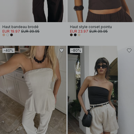
Haut bandeau brodé
Haut style corset pointu
EUR 19.97
EUR 39.95
EUR 23.97
EUR 39.95
-40%
-80%