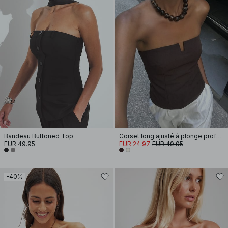
Bandeau Buttoned Top
Corset long ajusté à plonge profonde
EUR 49.95
EUR 24.97
EUR 49.95
-40%