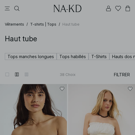
pantalons
tops
robes
noirs
marron
Vêtements
/
T-shirts | Tops
/
Haut tube
Haut tube
Tops manches longues
Tops habillés
T-Shirts
Hauts dos 
FILTRER
38
Choix