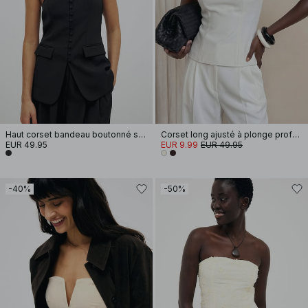
Haut corset bandeau boutonné sur le devant
Corset long ajusté à plonge profonde
EUR 49.95
EUR 9.99
EUR 49.95
-40%
-50%