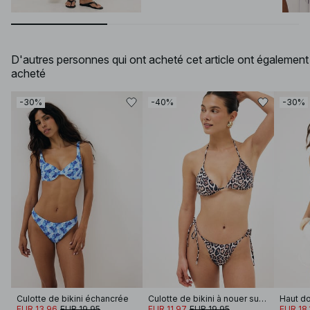
D'autres personnes qui ont acheté cet article ont également
acheté
-30%
-40%
-30%
Culotte de bikini échancrée
Culotte de bikini à nouer sur le côté
Haut do
EUR 13.96
EUR 19.95
EUR 11.97
EUR 19.95
EUR 18.