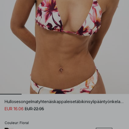
Hullosesongelmatyhtenäiskappaleisetäbikinisylipääntyönkelaoppäälle
EUR 16.06
EUR 22.95
Couleur
:
Floral