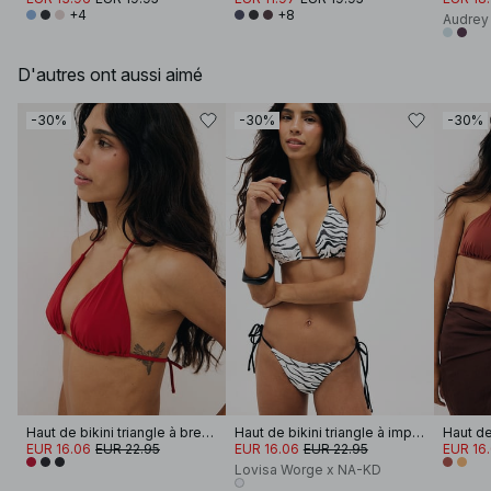
+4
+8
Audrey
D'autres ont aussi aimé
-30%
-30%
-30%
Haut de bikini triangle à bretelles spaghetti
Haut de bikini triangle à imprimé zèbre
Haut de 
EUR 16.06
EUR 22.95
EUR 16.06
EUR 22.95
EUR 16
Lovisa Worge x NA-KD