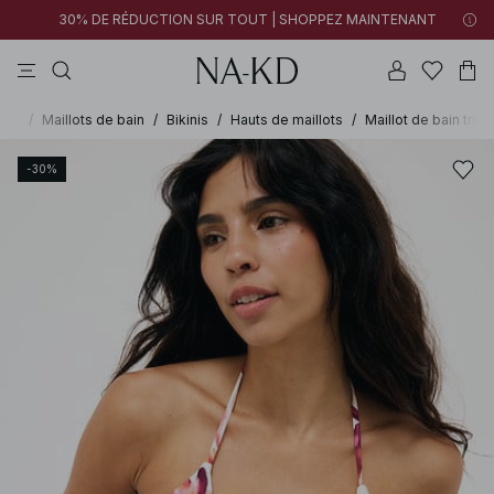
30% DE RÉDUCTION SUR TOUT | SHOPPEZ MAINTENANT
tops
pantalons
robes
tops manches longues
marron
-KD
/
Maillots de bain
/
Bikinis
/
Hauts de maillots
/
Maillot de bain trian
-30%