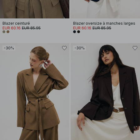
Blazer ceinturé
Blazer oversize à manches larges
EUR 60.16
EUR 85.95
EUR 60.16
EUR 85.95
-30%
-30%