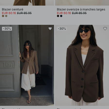
Blazer ceinturé
Blazer oversize à manches larges
EUR 60.16
EUR 85.95
EUR 60.16
EUR 85.95
-30%
-30%