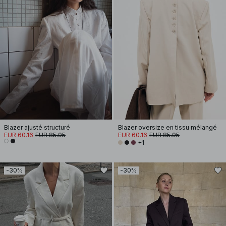
Blazer ajusté structuré
Blazer oversize en tissu mélangé
EUR 60.16
EUR 85.95
EUR 60.16
EUR 85.95
+1
-30%
-30%