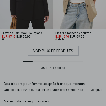
Blazer ajusté Maxi Hourglass
Blazer à manches courtes
EUR 67.16
EUR 95.95
EUR 46.16
EUR 65.95
VOIR PLUS DE PRODUITS
36 of 213 articles
Des blazers pour femme adaptés à chaque moment
Que ce soit pour le bureau ou un brunch entre amies, nos
Voir plus
blazers courts ou oversize ajoutent immédiatement une
touche chic et sophistiquée. Notre collection allie modernité
et silhouette flatteuse, avec des gilets de costume, des
Autres catégories populaires
blazers en lin structurés ou des coupes plus décontractées.