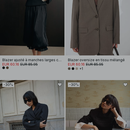
Blazer ajusté à manches larges courtes
Blazer oversize en tissu mélangé
EUR 60.16
EUR 85.95
EUR 60.16
EUR 85.95
+1
-30%
-30%