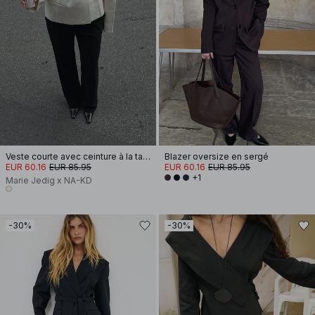
Veste courte avec ceinture à la taille
Blazer oversize en sergé
EUR 60.16
EUR 85.95
EUR 60.16
EUR 85.95
+1
Marie Jedig x NA-KD
-30%
-30%