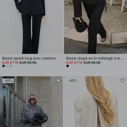
Blazer ajusté long avec ceinture
Blazer drapé en lin mélangé à revers
EUR 67.16
EUR 95.95
EUR 67.16
EUR 95.95
-30%
-30%