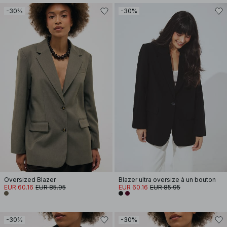
-30%
-30%
Oversized Blazer
Blazer ultra oversize à un bouton
EUR 60.16
EUR 85.95
EUR 60.16
EUR 85.95
-30%
-30%