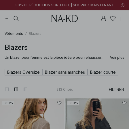
30% DE RÉDUCTION SUR TOUT | SHOPPEZ MAINTENANT
pantalons
robes
tops
noirs
marron foncé
Vêtements
/
Blazers
Blazers
Un blazer pour femme est la pièce idéale pour rehausser
Voir plus
n’importe quelle tenue, et NA-KD propose une large
sélection aux styles variés. Des modèles cintrés classiques
et coupes hourglass aux tendances oversize et blazer
Blazers Oversize
Blazer sans manches
Blazer courte
croisé, trouvez facilement celui qui vous correspond.
FILTRER
213
Choix
-30%
-30%