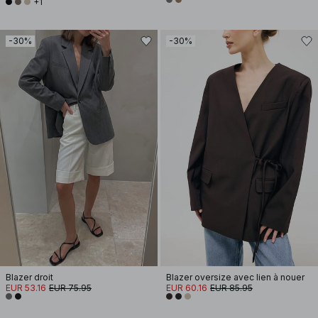
+1
-30%
-30%
Blazer droit
Blazer oversize avec lien à nouer
EUR 53.16
EUR 75.95
EUR 60.16
EUR 85.95