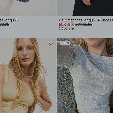
hes longues
Haut manches longues à encolu
39.95
EUR 18.16
EUR 25.95
2 Couleurs
-30%