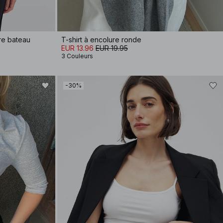
re bateau
T-shirt à encolure ronde
EUR 13.96
EUR 19.95
3 Couleurs
-30%