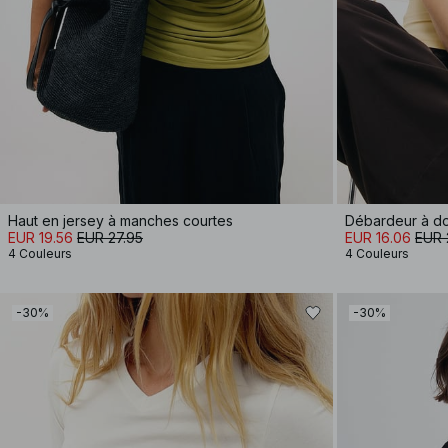
Haut en jersey à manches courtes
Débardeur à do
EUR 19.56
EUR 27.95
EUR 16.06
EUR 
4 Couleurs
4 Couleurs
-30%
-30%