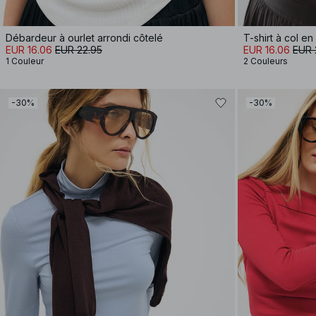
Débardeur à ourlet arrondi côtelé
T-shirt à col en
EUR 16.06
EUR 22.95
EUR 16.06
EUR 
1 Couleur
2 Couleurs
-30%
-30%