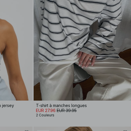
 jersey
T-shirt à manches longues
EUR 27.96
EUR 39.95
2 Couleurs