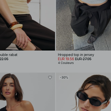
uble rabat
Hropped top in jersey
22.95
EUR 19.56
EUR 27.95
4 Couleurs
-30%