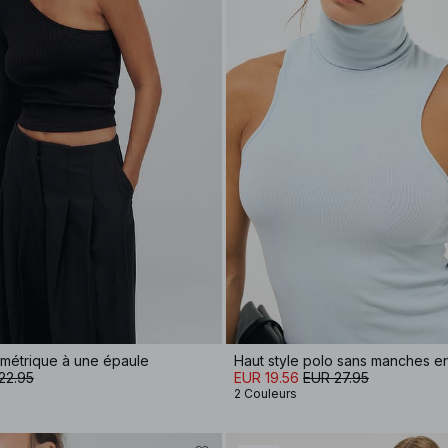
ymétrique à une épaule
Haut style polo sans manches en
22.95
EUR 19.56
EUR 27.95
2 Couleurs