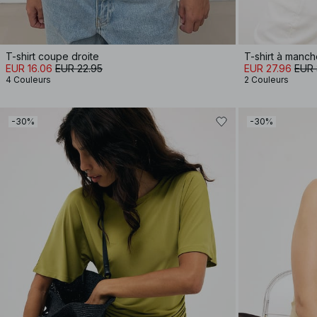
T-shirt coupe droite
T-shirt à manc
EUR 16.06
EUR 22.95
EUR 27.96
EUR 
4 Couleurs
2 Couleurs
-30%
-30%