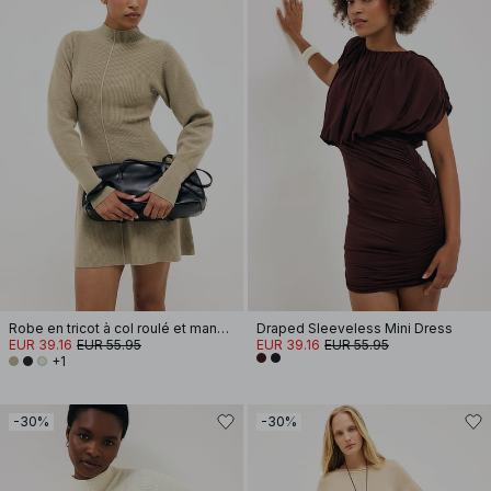
Robe en tricot à col roulé et manches ballon
Draped Sleeveless Mini Dress
EUR 39.16
EUR 55.95
EUR 39.16
EUR 55.95
+1
-30%
-30%