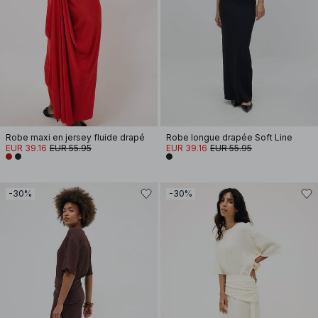
Robe maxi en jersey fluide drapé
Robe longue drapée Soft Line
EUR 39.16
EUR 55.95
EUR 39.16
EUR 55.95
-30%
-30%