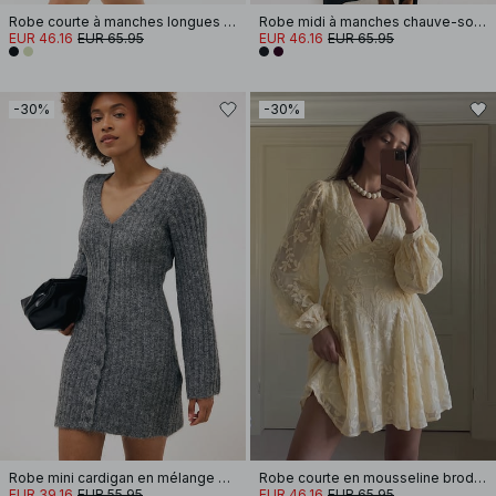
Robe courte à manches longues et découpe goutte d'eau
Robe midi à manches chauve-souris avec détail de couture
EUR 46.16
EUR 65.95
EUR 46.16
EUR 65.95
-30%
-30%
Robe mini cardigan en mélange de laine tricotée
Robe courte en mousseline brodée à manches longues
EUR 39.16
EUR 55.95
EUR 46.16
EUR 65.95