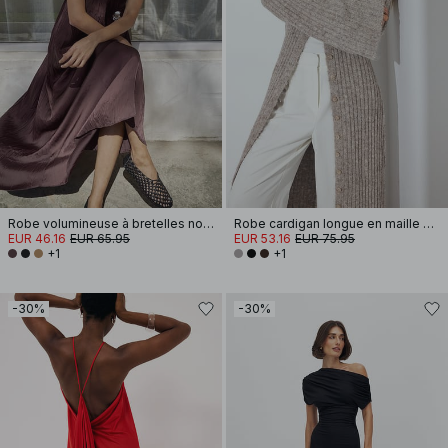
Robe volumineuse à bretelles nouées
Robe cardigan longue en maille de laine mélangée
EUR 46.16
EUR 65.95
EUR 53.16
EUR 75.95
+1
+1
-30%
-30%