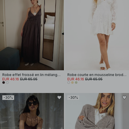
Robe effet froissé en lin mélangé à bretelles amples
Robe courte en mousseline brodée à manches longues
EUR 46.16
EUR 65.95
EUR 46.16
EUR 65.95
-30%
-30%