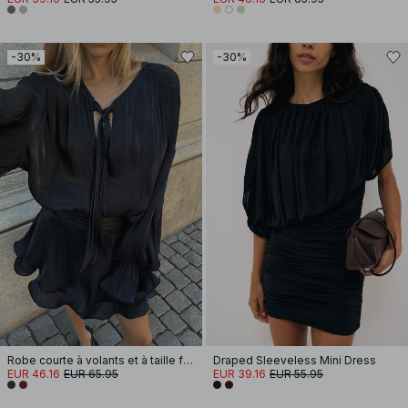
-30%
-30%
Robe courte à volants et à taille froncée
Draped Sleeveless Mini Dress
EUR 46.16
EUR 65.95
EUR 39.16
EUR 55.95