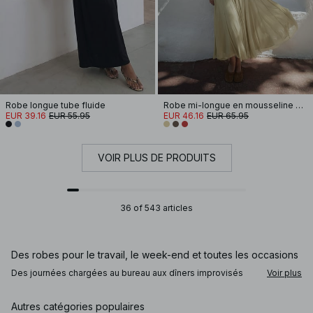
Robe longue tube fluide
Robe mi-longue en mousseline à bretelles
EUR 39.16
EUR 55.95
EUR 46.16
EUR 65.95
VOIR PLUS DE PRODUITS
36 of 543 articles
Des robes pour le travail, le week-end et toutes les occasions
Des journées chargées au bureau aux dîners improvisés
Voir plus
entre amis, nos robes vous accompagnent tout au long de la
journée. Pour le travail, une robe aux lignes épurées et à la
coupe légèrement structurée s’associe parfaitement à des
Autres catégories populaires