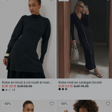
Robe en tricot à col roulé et manches ballon
Robe midi en cardigan tricoté
EUR 39.16
EUR 55.95
EUR 53.16
EUR 75.95
+1
-30%
-30%