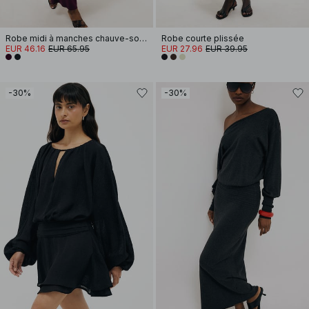
Robe midi à manches chauve-souris avec détail de couture
Robe courte plissée
EUR 46.16
EUR 65.95
EUR 27.96
EUR 39.95
-30%
-30%