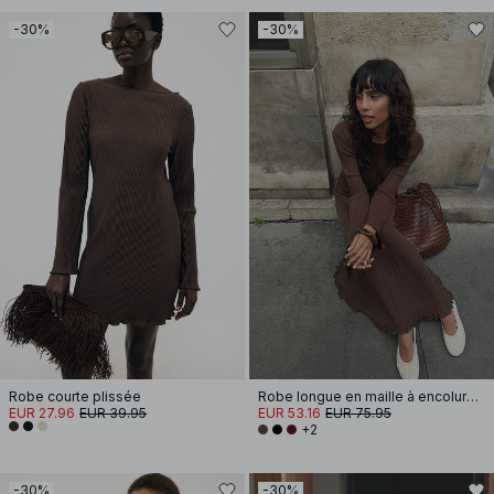
-30%
-30%
Robe courte plissée
Robe longue en maille à encolure ronde et volants
EUR 27.96
EUR 39.95
EUR 53.16
EUR 75.95
+2
-30%
-30%