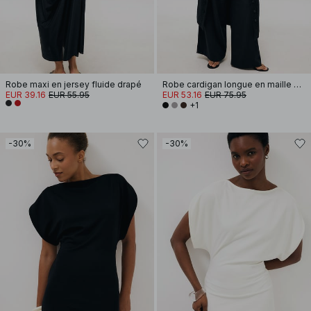
Robe maxi en jersey fluide drapé
Robe cardigan longue en maille de laine mélangée
EUR 39.16
EUR 55.95
EUR 53.16
EUR 75.95
+1
-30%
-30%