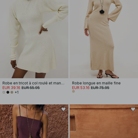
Robe en tricot à col roulé et manches ballon
Robe longue en maille fine
EUR 39.16
EUR 55.95
EUR 53.16
EUR 75.95
+1