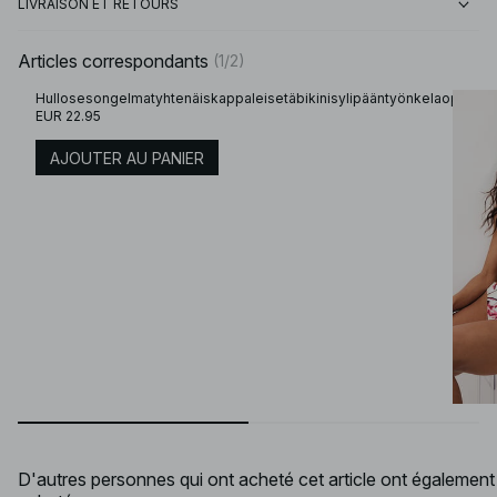
LIVRAISON ET RETOURS
Articles correspondants
(
1
/
2
)
Hullosesongelmatyhtenäiskappaleisetäbikinisylipääntyönkelaoppääll
EUR 22.95
AJOUTER AU PANIER
D'autres personnes qui ont acheté cet article ont également