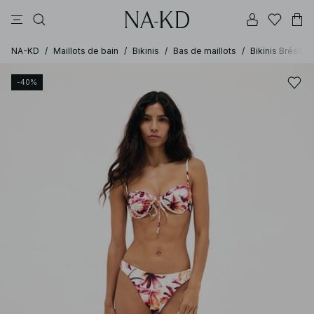
pantalons
tops
robes
noirs
marron
NA-KD
/
Maillots de bain
/
Bikinis
/
Bas de maillots
/
Bikinis Brésilie
-40%