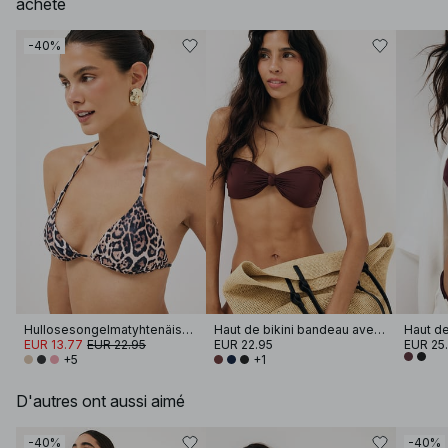
acheté
-40%
Hullosesongelmatyhtenäiskappaleisetäbikinisylipääntyönkelaoppäälle
Haut de bikini bandeau avec nœud sur le devant
EUR 13.77
EUR 22.95
EUR 22.95
EUR 25
+5
+1
D'autres ont aussi aimé
-40%
-40%