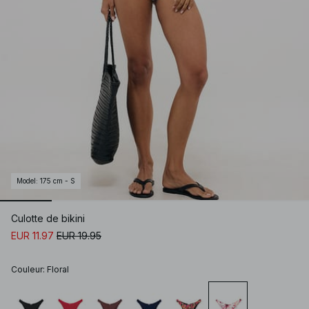
Model
:
175 cm - S
Culotte de bikini
EUR 11.97
EUR 19.95
Couleur
:
Floral