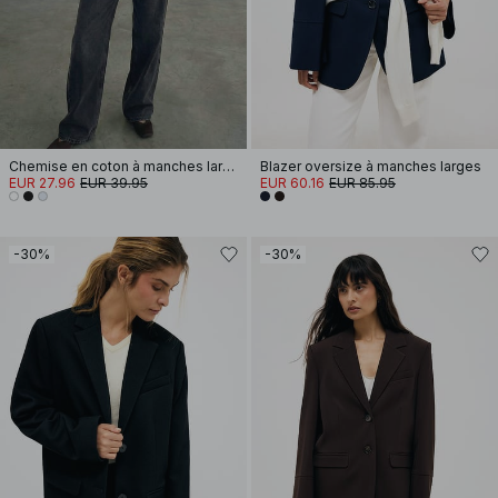
Chemise en coton à manches larges
Blazer oversize à manches larges
EUR 27.96
EUR 39.95
EUR 60.16
EUR 85.95
-30%
-30%