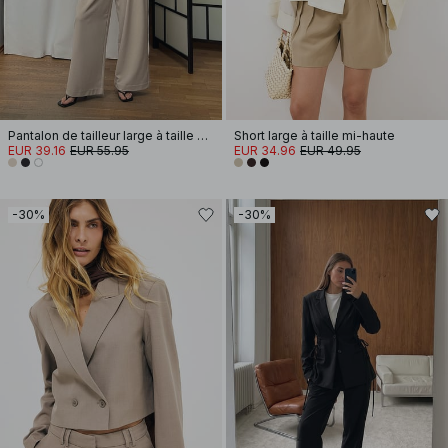
Pantalon de tailleur large à taille haute
Short large à taille mi-haute
EUR 39.16
EUR 55.95
EUR 34.96
EUR 49.95
-30%
-30%