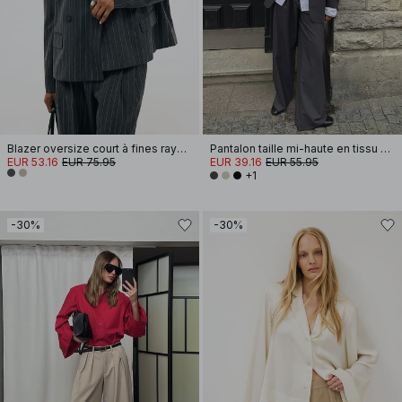
Blazer oversize court à fines rayures
Pantalon taille mi-haute en tissu mélangé
EUR 53.16
EUR 75.95
EUR 39.16
EUR 55.95
+1
-30%
-30%