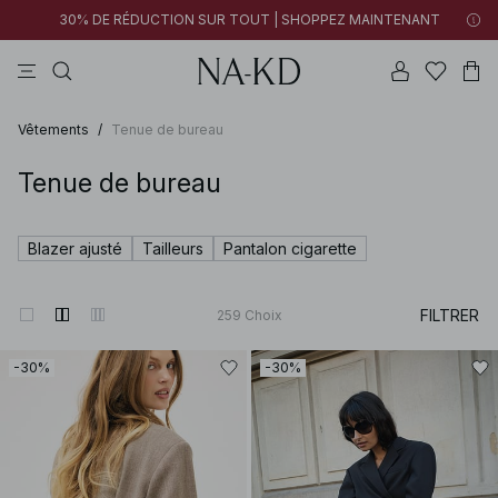
30% DE RÉDUCTION SUR TOUT | SHOPPEZ MAINTENANT
pantalons
tops
robes
noirs
marron
Vêtements
/
Tenue de bureau
Tenue de bureau
Blazer ajusté
Tailleurs
Pantalon cigarette
FILTRER
259
Choix
-30%
-30%