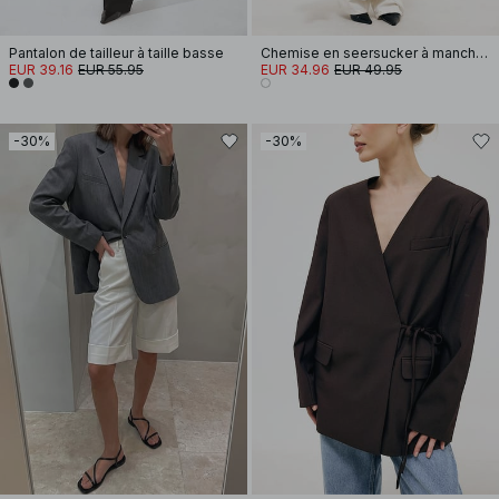
Pantalon de tailleur à taille basse
Chemise en seersucker à manches longues
EUR 39.16
EUR 55.95
EUR 34.96
EUR 49.95
-30%
-30%