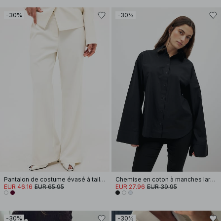
-30%
-30%
Pantalon de costume évasé à taille haute
Chemise en coton à manches larges
EUR 46.16
EUR 65.95
EUR 27.96
EUR 39.95
-30%
-30%