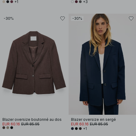
+1
+3
-30%
-30%
Blazer oversize boutonné au dos
Blazer oversize en sergé
EUR 60.16
EUR 85.95
EUR 60.16
EUR 85.95
+1