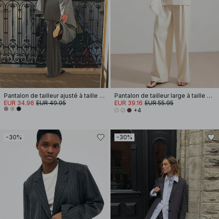
Pantalon de tailleur ajusté à taille mi-haute
Pantalon de tailleur large à taille haute
EUR 34.96
EUR 49.95
EUR 39.16
EUR 55.95
+4
-30%
-30%