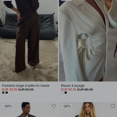
Pantalon large à taille mi-haute
Blazer à laçage
EUR 39.16
EUR 55.95
EUR 60.16
EUR 85.95
-30%
-30%