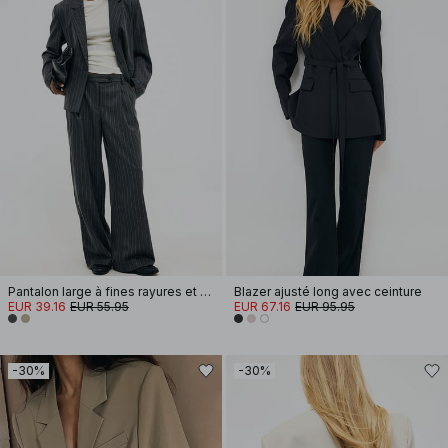
Pantalon large à fines rayures et taille basse
Blazer ajusté long avec ceinture
EUR 39.16
EUR 55.95
EUR 67.16
EUR 95.95
-30%
-30%