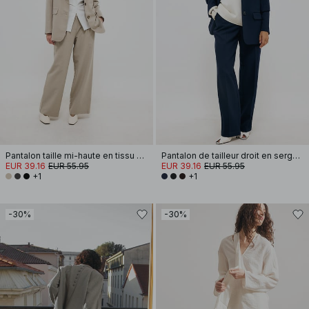
Pantalon taille mi-haute en tissu mélangé
Pantalon de tailleur droit en sergé à taille mi-haute
EUR 39.16
EUR 55.95
EUR 39.16
EUR 55.95
+1
+1
-30%
-30%