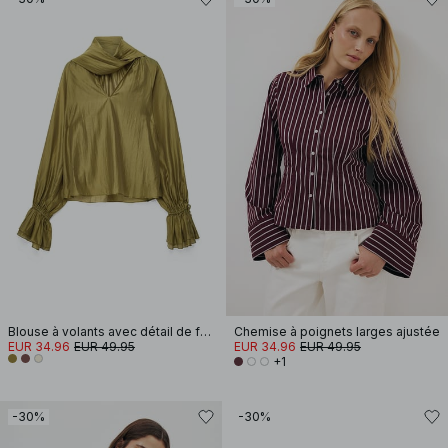
Blouse à volants avec détail de foulard
Chemise à poignets larges ajustée
EUR 34.96
EUR 49.95
EUR 34.96
EUR 49.95
+1
-30%
-30%