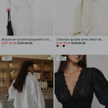
Blouse en lyocell transparent à manches longues et plis nervures
Chemise ajustée avec détail de ceinture
EUR 34.96
EUR 49.95
EUR 39.16
EUR 55.95
-30%
-30%