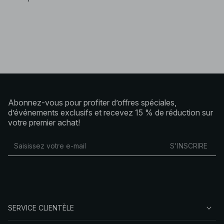
passe sans effort du jour à la nuit.
Comment porter votre chemise ou blouse
Associez une blouse en coton à un pantalon ajusté et des
talons pour un look de bureau intemporel. Pour le week-end,
mariez une chemise en lin avec un jean pour une tenue
détendue. Le soir, choisissez une chemise oversize avec
une jupe midi ou un pantalon tailleur et des boucles
d’oreilles audacieuses. Quelle que soit votre préférence, la
sélection NA-KD vous permet d’exprimer votre style
personnel à chaque instant.
Abonnez-vous pour profiter d’offres spéciales,
d’événements exclusifs et recevez 15 % de réduction sur
votre premier achat!
S'INSCRIRE
SERVICE CLIENTÈLE