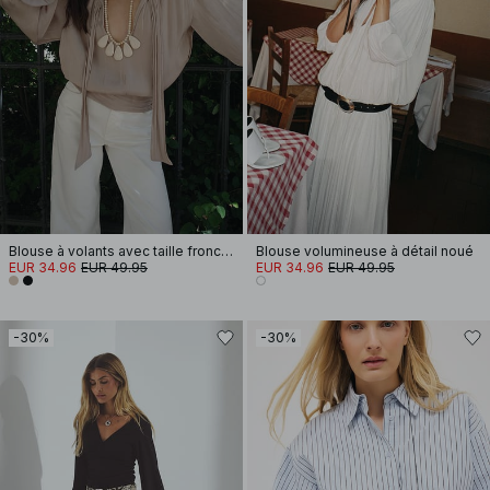
Blouse à volants avec taille froncée
Blouse volumineuse à détail noué
EUR 34.96
EUR 49.95
EUR 34.96
EUR 49.95
-30%
-30%