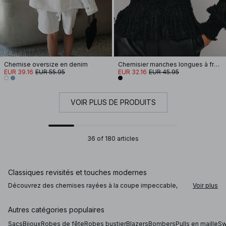
Chemise oversize en denim
Chemisier manches longues à franges et smocks recyclé
EUR 39.16
EUR 55.95
EUR 32.16
EUR 45.95
VOIR PLUS DE PRODUITS
36 of 180 articles
Classiques revisités et touches modernes
Découvrez des chemises rayées à la coupe impeccable,
Voir plus
des blouses en dentelle et des manches ballon pour une
allure sophistiquée. Une chemise en jean apporte une
touche décontractée, tandis qu’une blouse en satin ajoute
Autres catégories populaires
structure et élégance. Pour une élégance fluide, optez pour
une blouse transparente ou un modèle portefeuille qui
Sacs
Bijoux
Robes de fête
Robes bustier
Blazers
Bombers
Pulls en maille
Sw