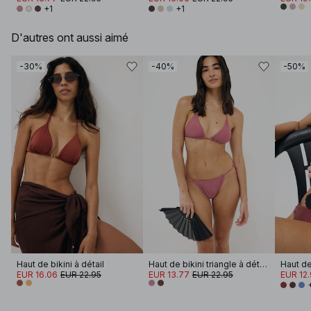
+1
+1
D'autres ont aussi aimé
-30%
-40%
-50%
Haut de bikini à détail
Haut de bikini triangle à détails
Haut de 
EUR 16.06
EUR 22.95
EUR 13.77
EUR 22.95
EUR 12