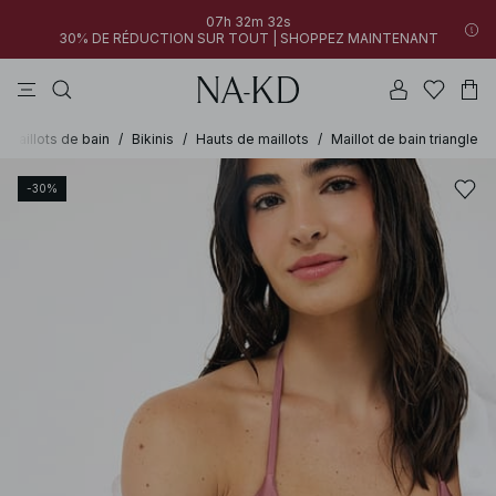
07h 32m 32s
30% DE RÉDUCTION SUR TOUT | SHOPPEZ MAINTENANT
pantalons
robes
tops
noirs
marron
Maillots de bain
/
Bikinis
/
Hauts de maillots
/
Maillot de bain triangle
-30%