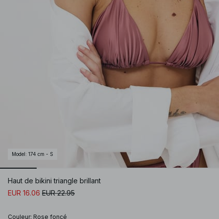
Model
:
174 cm - S
Haut de bikini triangle brillant
EUR 16.06
EUR 22.95
Couleur
:
Rose foncé