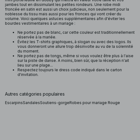
jambes tout en dissimulant les petites rondeurs. Une robe midi
froncée en satin est aussi un choix judicieux, non seulement pour la
noblesse du tissu mais aussi pour les fronces qui vont créer du
volume. Voici quelques astuces supplémentaires afin d'éviter les
bourdes vestimentaires à un mariage :
Ne portez pas de blanc, car cette couleur est traditionnellement
réservée à la mariée.
Évitez les T-shirts graphiques, à slogan ou avec des logos. Ils
vous donneront une allure trop désinvolte au vu de la solennité
du moment.
Ne portez pas de tongs, même si vous voulez être plus à l'aise
sur la piste de danse. À moins, bien sûr, que la réception n'ait
lieu sur une plage...
Respectez toujours le dress code indiqué dans le carton
d'invitation.
Autres catégories populaires
Escarpins
Sandales
Soutiens-gorge
Robes pour mariage Rouge