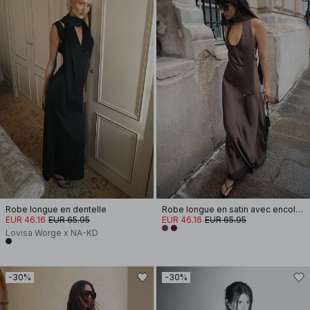
Robe longue en dentelle
Robe longue en satin avec encolure ronde et écharpe
EUR 46.16
EUR 65.95
EUR 46.16
EUR 65.95
Lovisa Worge x NA-KD
-30%
-30%