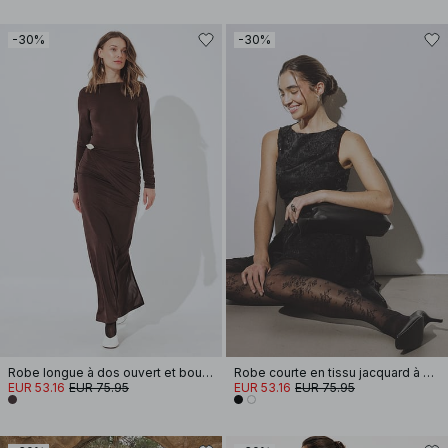
-30%
-30%
Robe longue à dos ouvert et boucle
Robe courte en tissu jacquard à paillettes et fronces sur les hanches
EUR 53.16
EUR 75.95
EUR 53.16
EUR 75.95