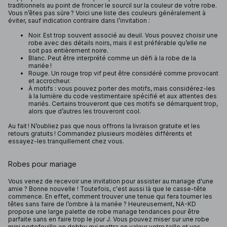
traditionnels au point de froncer le sourcil sur la couleur de votre robe.
Vous n’êtes pas sûre ? Voici une liste des couleurs généralement à
éviter, sauf indication contraire dans l’invitation :
Noir. Est trop souvent associé au deuil. Vous pouvez choisir une
robe avec des détails noirs, mais il est préférable qu’elle ne
soit pas entièrement noire.
Blanc. Peut être interprété comme un défi à la robe de la
mariée !
Rouge. Un rouge trop vif peut être considéré comme provocant
et accrocheur.
À motifs : vous pouvez porter des motifs, mais considérez-les
à la lumière du code vestimentaire spécifié et aux attentes des
mariés. Certains trouveront que ces motifs se démarquent trop,
alors que d’autres les trouveront cool.
Au fait ! N’oubliez pas que nous offrons la livraison gratuite et les
retours gratuits ! Commandez plusieurs modèles différents et
essayez-les tranquillement chez vous.
Robes pour mariage
Vous venez de recevoir une invitation pour assister au mariage d'une
amie ? Bonne nouvelle ! Toutefois, c'est aussi là que le casse-tête
commence. En effet, comment trouver une tenue qui fera tourner les
têtes sans faire de l’ombre à la mariée ? Heureusement, NA-KD
propose une large palette de robe mariage tendances pour être
parfaite sans en faire trop le jour J. Vous pouvez miser sur une robe
mini portefeuille en dobby qui mettra en valeur votre taille et vos