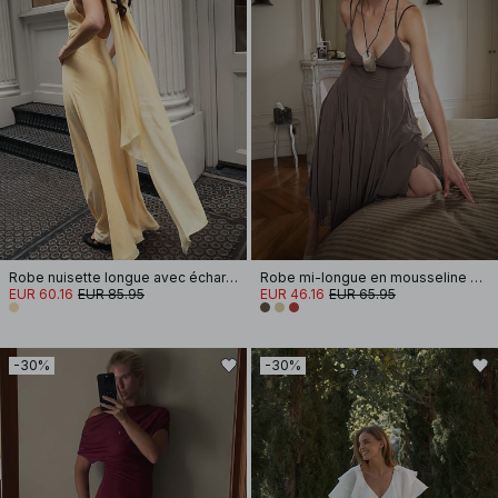
Robe nuisette longue avec écharpe
Robe mi-longue en mousseline à bretelles
EUR 60.16
EUR 85.95
EUR 46.16
EUR 65.95
-30%
-30%