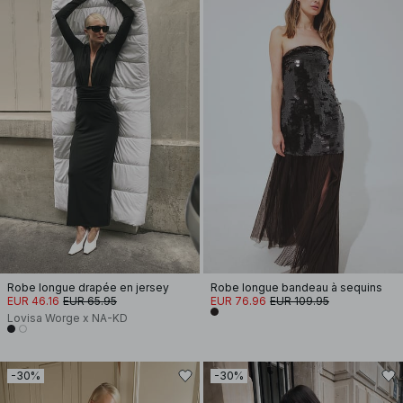
Robe longue drapée en jersey
Robe longue bandeau à sequins
EUR 46.16
EUR 65.95
EUR 76.96
EUR 109.95
Lovisa Worge x NA-KD
-30%
-30%