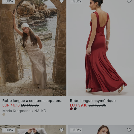
-30%
-30%
Robe longue à coutures apparentes
Robe longue asymétrique
EUR 46.16
EUR 65.95
EUR 39.16
EUR 55.95
Maria Kragmann x NA-KD
-30%
-30%