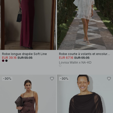
Robe longue drapée Soft Line
Robe courte à volants et encolure en V
EUR 39.16
EUR 55.95
EUR 67.16
EUR 95.95
Lovisa Wallin x NA-KD
-30%
-30%