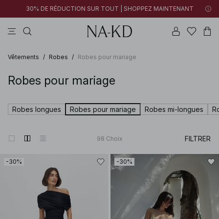
30% DE RÉDUCTION SUR TOUT | SHOPPEZ MAINTENANT
pantalons
tops
robes
noirs
marron
Vêtements
/
Robes
/
Robes pour mariage
Robes pour mariage
Robes longues
Robes pour mariage
Robes mi-longues
R
FILTRER
98
Choix
-30%
-30%