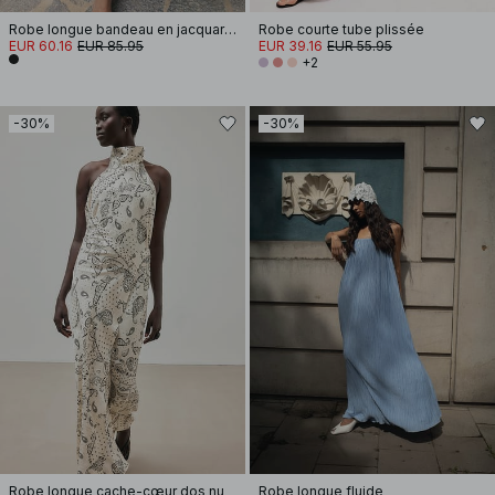
Robe longue bandeau en jacquard à coupe volumineuse
Robe courte tube plissée
EUR 60.16
EUR 85.95
EUR 39.16
EUR 55.95
+2
-30%
-30%
Robe longue cache-cœur dos nu
Robe longue fluide