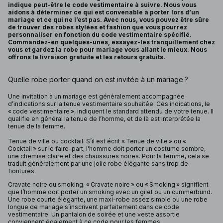
indique peut-être le code vestimentaire à suivre. Nous vous
aidons à déterminer ce qui est convenable à porter lors d’un
mariage et ce qui ne l’est pas. Avec nous, vous pouvez être sûre
de trouver des robes stylées et fashion que vous pourrez
personnaliser en fonction du code vestimentaire spécifié.
Commandez-en quelques-unes, essayez-les tranquillement chez
vous et gardez la robe pour mariage vous allant le mieux. Nous
offrons la livraison gratuite et les retours gratuits.
Quelle robe porter quand on est invitée à un mariage ?
Une invitation à un mariage est généralement accompagnée
d’indications sur la tenue vestimentaire souhaitée. Ces indications, le
« code vestimentaire », indiquent le standard attendu de votre tenue. Il
qualifie en général la tenue de l’homme, et de là est interprétée la
tenue de la femme.
Tenue de ville ou cocktail. S’il est écrit « Tenue de ville » ou «
Cocktail » sur le faire-part, l’homme doit porter un costume sombre,
une chemise claire et des chaussures noires. Pour la femme, cela se
traduit généralement par une jolie robe élégante sans trop de
fioritures.
Cravate noire ou smoking. « Cravate noire » ou « Smoking » signifient
que l’homme doit porter un smoking avec un gilet ou un cummerbund.
Une robe courte élégante, une maxi-robe assez simple ou une robe
longue de mariage s’inscrivent parfaitement dans ce code
vestimentaire. Un pantalon de soirée et une veste assortie
conviennent également à ce code pour les femmes.