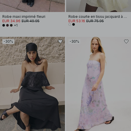
Robe maxi imprimé fleuri
Robe courte en tissu jacquard à paillettes et fronces sur les hanches
EUR 34.96
EUR 49.95
EUR 53.16
EUR 75.95
+1
-30%
-30%