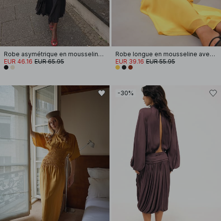
Robe asymétrique en mousseline à dos nu
Robe longue en mousseline avec écharpe effet cascade
EUR 46.16
EUR 65.95
EUR 39.16
EUR 55.95
-30%