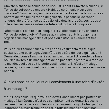
Cravate blanche ou tenue de soirée. Est-il écrit « Cravate blanche », «
Tenue de soirée » ou encore « Habit de cérémonie » sur votre
invitation ? Dans ce cas, les mariés s’attendent à ce que leurs invitées
portent de très belles robes de gala ! Nous parlons ici de robes
longues, de préférence dotées de jolis détails brodés. Les robes en
tulle et les luxueuses robes de fête sont tout à fait indiquées.
Décontracté. Le faire-part indique-t-il « Décontracté » ou encore «
Tenue de votre choix » ? Pensez aux mariés : sont-ils du genre à
organiser un mariage calme et posé ou plutôt un événement très
festif ?
Vous pouvez tomber sur d’autres codes vestimentaires tels que
cocktail, boho et vintage. Vous n’êtes pas sûre de leur signification ?
Demandez conseil aux mariés ou au toastmaster ! Une règle de base
pour les invités d’un mariage est de ne pas faire d’ombre à la robe de
la mariée, quel que soit le code vestimentaire. Si c’est un mariage
religieux, prévoyez quelque chose pour couvrir vos épaules en cas de
besoin.
Quelles sont les couleurs qui conviennent à une robe d’invitée
à un mariage ?
Y a-t-il des couleurs que vous ne devez absolument pas porter à un
mariage ? La réponse n’est pas complètement évidente. D’aucuns
pensent que certaines couleurs sont chargées de symboles, parfois
inappropriés. Mais n’oubliez pas que tous les mariés ne sont pas