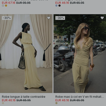
EUR 67.16
EUR 95.95
EUR 46.16
EUR 65.95
-30%
-30%
Robe longue à taille contrastée
Robe maxi à col en V en fil métallique
EUR 46.16
EUR 65.95
EUR 46.16
EUR 65.95