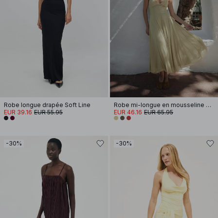
Robe longue drapée Soft Line
Robe mi-longue en mousseline à bretelles
EUR 39.16
EUR 55.95
EUR 46.16
EUR 65.95
-30%
-30%