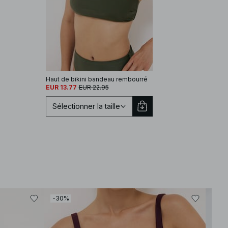
Haut de bikini bandeau rembourré
EUR 13.77
EUR 22.95
Sélectionner la taille
Sélectionnez une taille
-30%
-30
XS
S