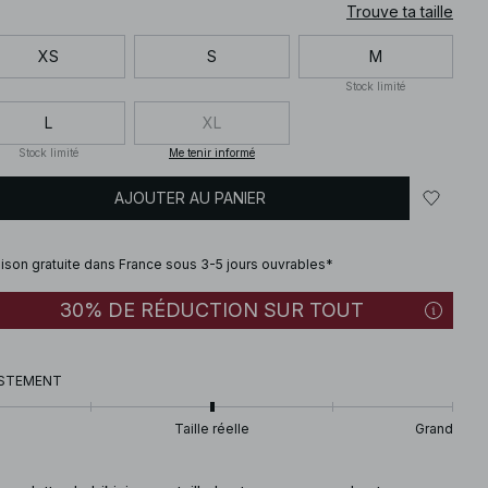
Trouve ta taille
XS
S
M
Stock limité
L
XL
Stock limité
Me tenir informé
AJOUTER AU PANIER
aison gratuite dans France sous 3-5 jours ouvrables*
30% DE RÉDUCTION SUR TOUT
STEMENT
Taille réelle
Grand