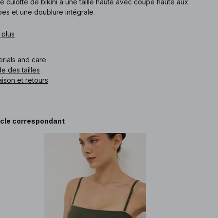
e culotte de bikini a une taille haute avec coupe haute aux
es et une doublure intégrale.
e article
 plus
:
1100-012613-0086
erials and care
e des tailles
aison et retours
icle correspondant