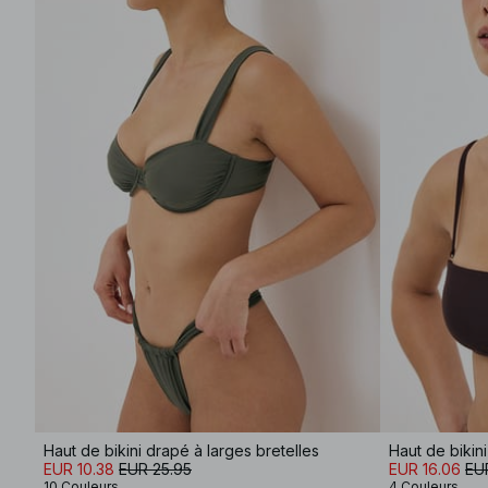
Haut de bikini drapé à larges bretelles
Haut de biki
EUR 10.38
EUR 25.95
EUR 16.06
EU
10 Couleurs
4 Couleurs