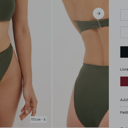
Livr
AJU
Petit
173 cm - S