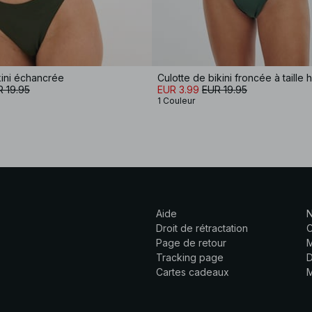
kini échancrée
Culotte de bikini froncée à taille 
 19.95
EUR 3.99
EUR 19.95
1 Couleur
Aide
N
Droit de rétractation
C
Page de retour
M
Tracking page
D
Cartes cadeaux