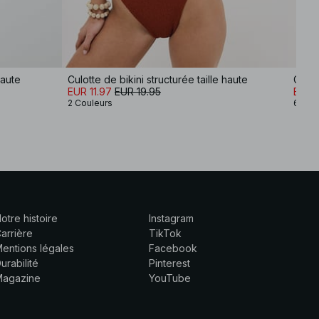
haute
Culotte de bikini structurée taille haute
Culot
EUR 11.97
EUR 19.95
EUR 1
2 Couleurs
6 Cou
otre histoire
Instagram
arrière
TikTok
entions légales
Facebook
urabilité
Pinterest
Magazine
YouTube