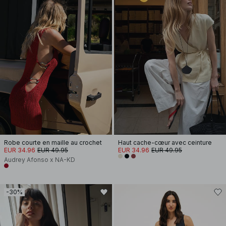
Robe courte en maille au crochet
Haut cache-cœur avec ceinture
EUR 34.96
EUR 49.95
EUR 34.96
EUR 49.95
Audrey Afonso x NA-KD
-30%