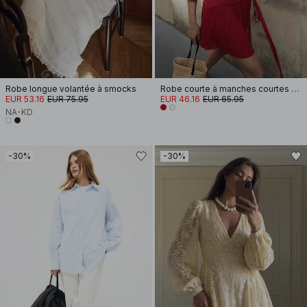
Robe longue volantée à smocks
Robe courte à manches courtes et taille nouée
EUR 53.16
EUR 75.95
EUR 46.16
EUR 65.95
NA-KD
-30%
-30%