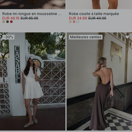
Robe mi-longue en mousseline à bretelles
Robe courte à taille marquée
EUR 46.16
EUR 65.95
EUR 34.96
EUR 49.95
-30%
Meilleures ventes