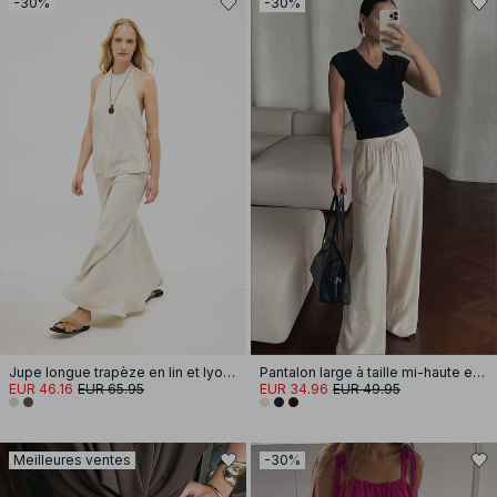
-30%
-30%
Jupe longue trapèze en lin et lyocell
Pantalon large à taille mi-haute en viscose mélangée
EUR 46.16
EUR 65.95
EUR 34.96
EUR 49.95
Meilleures ventes
-30%