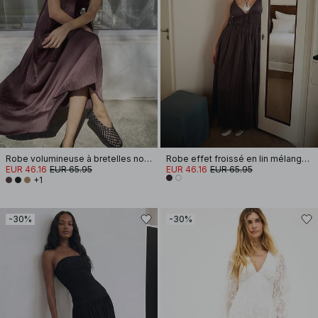
Robe volumineuse à bretelles nouées
Robe effet froissé en lin mélangé à bretelles amples
EUR 46.16
EUR 65.95
EUR 46.16
EUR 65.95
+1
-30%
-30%