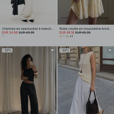
Chemise en seersucker à manches longues
Robe courte en mousseline brodée à manches longues
EUR 34.96
EUR 49.95
EUR 46.16
EUR 65.95
+1
-30%
-30%