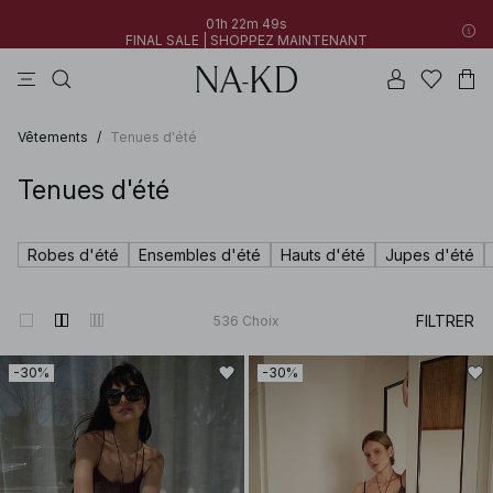
01h 22m 48s
FINAL SALE | SHOPPEZ MAINTENANT
tops
pantalons
robes
gris perle
marron foncé
01h 22m 48s
30% DE RÉDUCTION SUR TOUT | SHOPPEZ MAINTENANT
FINAL SALE | SHOPPEZ MAINTENANT
Vêtements
/
Tenues d'été
Tenues d'été
Robes d'été
Ensembles d'été
Hauts d'été
Jupes d'été
FILTRER
536
Choix
-30%
-30%