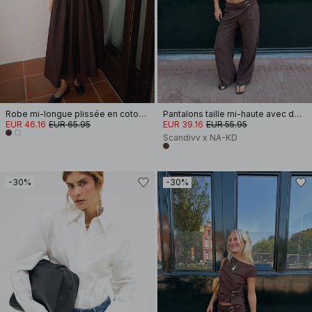
Robe mi-longue plissée en coton à manches courtes
Pantalons taille mi-haute avec détail de boucle
EUR 46.16
EUR 65.95
EUR 39.16
EUR 55.95
Scandivv x NA-KD
-30%
-30%