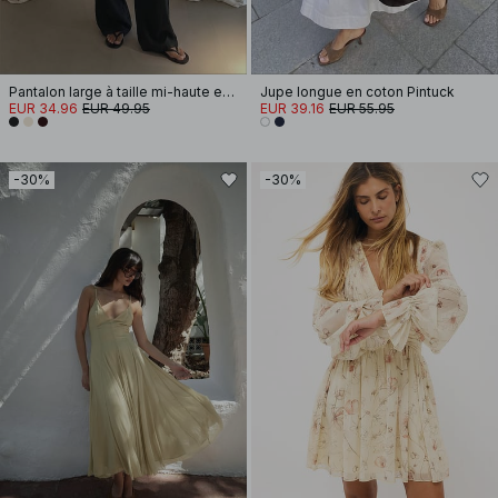
Pantalon large à taille mi-haute en viscose mélangée
Jupe longue en coton Pintuck
EUR 34.96
EUR 49.95
EUR 39.16
EUR 55.95
-30%
-30%