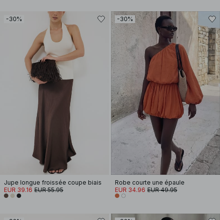
-30%
-30%
Jupe longue froissée coupe biais
Robe courte une épaule
EUR 39.16
EUR 55.95
EUR 34.96
EUR 49.95