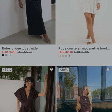
Robe longue tube fluide
Robe courte en mousseline brodée à manches longues
EUR 39.16
EUR 55.95
EUR 46.16
EUR 65.95
+1
-30%
-30%