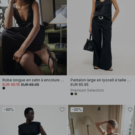
Robe longue en satin à encolure ronde
Pantalon large en lyocell à taille mi-haute
EUR 46.16
EUR 65.95
EUR 65.95
Premium Selection
-30%
-30%