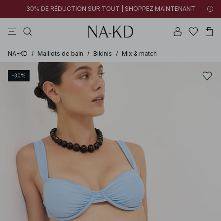
30% DE RÉDUCTION SUR TOUT | SHOPPEZ MAINTENANT
pantalons
tops
robes
blancs
marron
NA-KD
/
Maillots de bain
/
Bikinis
/
Mix & match
-30%