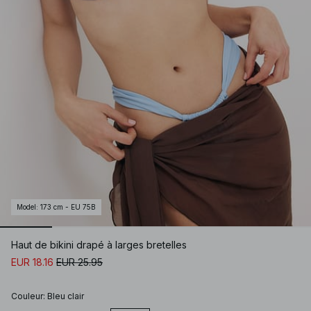
Model
:
173 cm - EU 75B
Haut de bikini drapé à larges bretelles
EUR 18.16
EUR 25.95
Couleur
:
Bleu clair