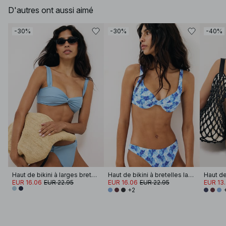
D'autres ont aussi aimé
-30%
-30%
-40%
Haut de bikini à larges bretelles et à lanières torsadées sur le devant
Haut de bikini à bretelles larges
EUR 16.06
EUR 22.95
EUR 16.06
EUR 22.95
EUR 13
+2