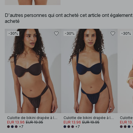
D'autres personnes qui ont acheté cet article ont également
acheté
-30%
-30%
-30%
Culotte de bikini drapée à larges bretelles
Culotte de bikini drapée à larges bretelles
EUR 13.96
EUR 19.95
EUR 13.96
EUR 19.95
EUR 13
+7
+7