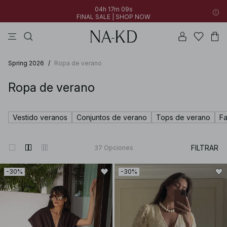
04h 17m 07s
FINAL SALE | SHOP NOW
vestidos
tops
pantalones
trajes de baño
collar
04h 17m 07s
30% OFF EVERYTHING | SHOP NOW
FINAL SALE | SHOP NOW
Spring 2026
/
Ropa de verano
Ropa de verano
Vestido veranos
Conjuntos de verano
Tops de verano
Fa
FILTRAR
37
Opciones
-30%
-30%