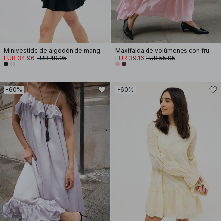
Minivestido de algodón de manga larga con canesú
Maxifalda de volúmenes con fruncido
EUR 34.96
EUR 49.95
EUR 39.16
EUR 55.95
-60%
-60%