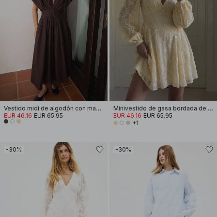
Vestido midi de algodón con mangas cortas y plisados
Minivestido de gasa bordada de manga larga
EUR 46.16
EUR 65.95
EUR 46.16
EUR 65.95
+1
-30%
-30%