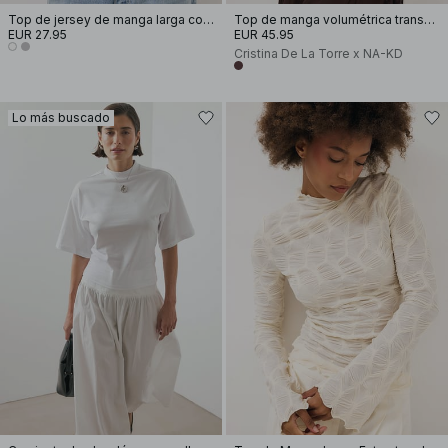
Top de jersey de manga larga con dobladillo redondeado
Top de manga volumétrica transparente
EUR 27.95
EUR 45.95
Cristina De La Torre x NA-KD
Lo más buscado