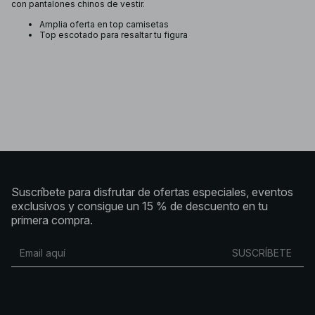
con pantalones chinos de vestir.
Amplia oferta en top camisetas
Top escotado para resaltar tu figura
Suscríbete para disfrutar de ofertas especiales, eventos
exclusivos y consigue un 15 % de descuento en tu
primera compra.
SUSCRÍBETE