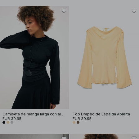
Camiseta de manga larga con almohadilla de hombro de algodón suave
Top Draped de Espalda Abierta
EUR 39.95
EUR 39.95