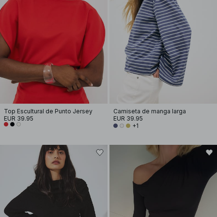
Top Escultural de Punto Jersey
Camiseta de manga larga
EUR 39.95
EUR 39.95
+1