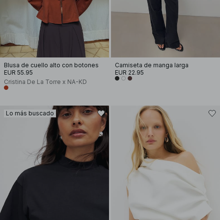
Blusa de cuello alto con botones
Camiseta de manga larga
EUR 55.95
EUR 22.95
Cristina De La Torre x NA-KD
Lo más buscado