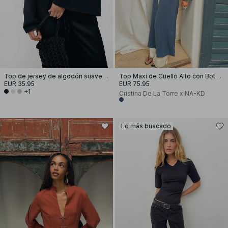
Top de jersey de algodón suave con mangas anchas
Top Maxi de Cuello Alto con Botones
EUR 35.95
EUR 75.95
+1
Cristina De La Torre x NA-KD
Lo más buscado