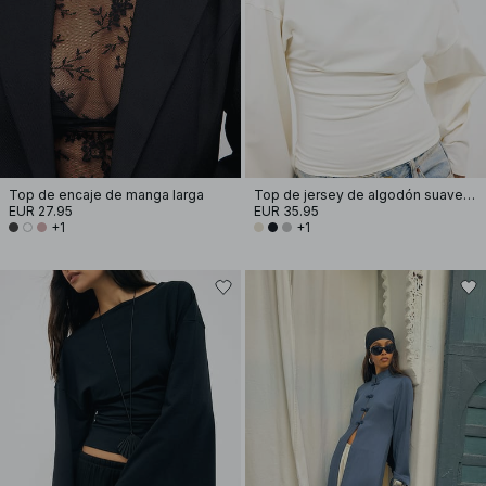
Top de encaje de manga larga
Top de jersey de algodón suave con mangas anchas
EUR 27.95
EUR 35.95
+1
+1