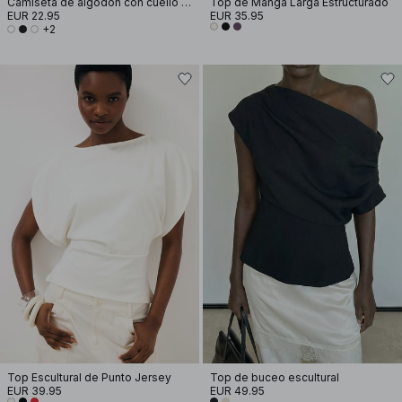
Camiseta de algodón con cuello de embudo
Top de Manga Larga Estructurado
EUR 22.95
EUR 35.95
+2
Top Escultural de Punto Jersey
Top de buceo escultural
EUR 39.95
EUR 49.95