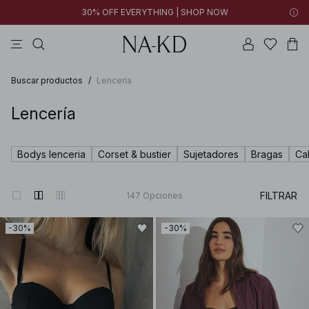
30% OFF EVERYTHING | SHOP NOW
vestidos
tops
pantalones
collar
negras
Buscar productos
/
Lencería
Lencería
Bodys lenceria
Corset & bustier
Sujetadores
Bragas
Ca
FILTRAR
147
Opciones
-30%
-30%