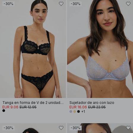
-30%
-30%
Tanga en forma de V de 2 unidades
Sujetador de aro con lazo
EUR 9.06
EUR 12.95
EUR 16.06
EUR 22.95
+1
-30%
-30%