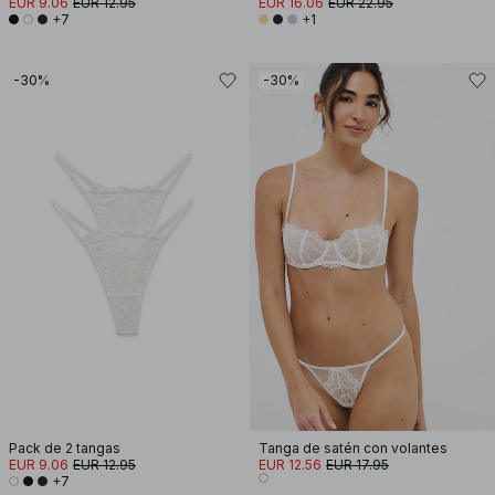
EUR 9.06
EUR 12.95
EUR 16.06
EUR 22.95
+7
+1
-30%
-30%
Pack de 2 tangas
Tanga de satén con volantes
EUR 9.06
EUR 12.95
EUR 12.56
EUR 17.95
+7