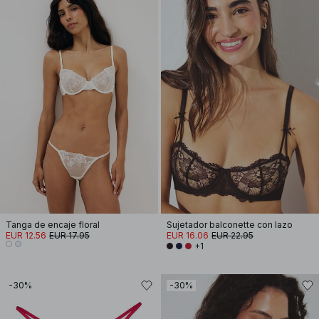
Tanga de encaje floral
Sujetador balconette con lazo
EUR 12.56
EUR 17.95
EUR 16.06
EUR 22.95
+1
-30%
-30%