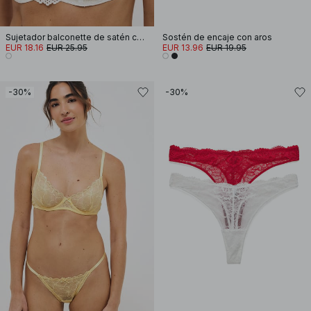
Sujetador balconette de satén con volantes
Sostén de encaje con aros
EUR 18.16
EUR 25.95
EUR 13.96
EUR 19.95
-30%
-30%