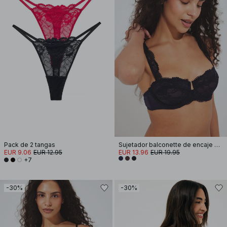
Pack de 2 tangas
Sujetador balconette de encaje con tirantes anchos
EUR 9.06
EUR 12.95
EUR 13.96
EUR 19.95
+7
-30%
-30%