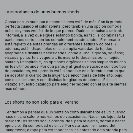
La importancia de unos buenos shorts
Contar con un buen par de shorts nunca está de más. Son la prenda
perfecta cuando el calor aprieta, pero también una opción cómoda,
práctica y más versátil de lo que parece. Darle un impulso a un look
informal, a la vez que sigues estando bonita, es fácil si combinas tus
pantalones cortos con los complementos adecuados. El mercado
está repleto de estas prendas en diferentes estilos y colores. Y,
además, están disponibles en una amplia variedad de tejidos
adaptados a distintas necesidades, como el lino, algodón, poliéster,
viscosa, punto, tela vaquera… Es más, si te decantas por un tejido
natural y transpirable, las opciones orgánicas se han ampliado mucho
en los últimos años. Por otra parte, y al igual que sucede con otro tipo
de pantalones, esta prenda está disponible en diferentes cortes que
se adaptan al cuerpo de la mujer. Los encontrarás de talle alto, bajo,
con o sin cinturón, y con distintas longitudes de piernas. Echa un
vistazo a nuestro catálogo para elegir el modelo con el que te sientas
más cómoda.
Los shorts no son solo para el verano
Tendemos a pensar que un pantalón corto únicamente es útil cuando
hace mucho calor o nos vamos de vacaciones. ¡Nada más lejos de la
realidad! Los shorts son la prenda ideal para relajarse, dormir o hacer
ejercicio. ¡Su comodidad es única! Por esta razón, el mundo del
loungewear, o ropa para estar por casa, ha abrazado esta prenda para