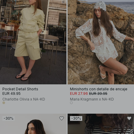
Pocket Detail Shorts
Minishorts con detalle de encaje
EUR 49.95
EUR 27.96
EUR 39.95
Charlotte Olivia x NA-KD
Maria Kragmann x NA-KD
-30%
-30%