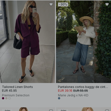
-30%
Tailored Linen Shorts
Pantalones cortos baggy de cintura baja
EUR 45.95
EUR 39.16
EUR 55.95
Premium Selection
Marie Jedig x NA-KD