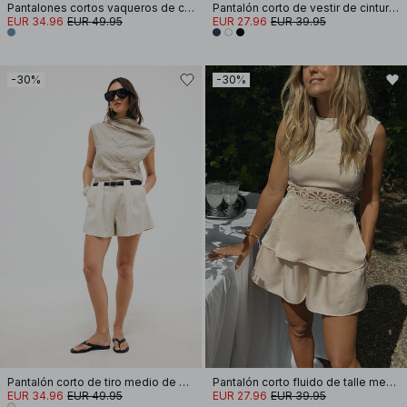
Pantalones cortos vaqueros de cintura baja y dobladillo crudo holgado
Pantalón corto de vestir de cintura alta
EUR 34.96
EUR 49.95
EUR 27.96
EUR 39.95
-30%
-30%
Pantalón corto de tiro medio de mezcla de lino
Pantalón corto fluido de talle medio
EUR 34.96
EUR 49.95
EUR 27.96
EUR 39.95