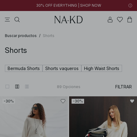
30% OFF EVERYTHING | SHOP NOW
vestidos
pantalones
tops
collar
negras
Buscar productos
/
Shorts
Shorts
Bermuda Shorts
Shorts vaqueros
High Waist Shorts
FILTRAR
89
Opciones
-30%
-30%