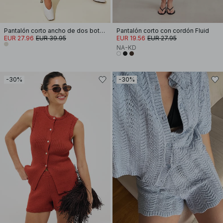
Pantalón corto ancho de dos botones
Pantalón corto con cordón Fluid
EUR 27.96
EUR 39.95
EUR 19.56
EUR 27.95
NA-KD
-30%
-30%