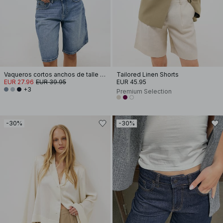
Vaqueros cortos anchos de talle medio
Tailored Linen Shorts
EUR 27.96
EUR 39.95
EUR 45.95
+3
Premium Selection
-30%
-30%