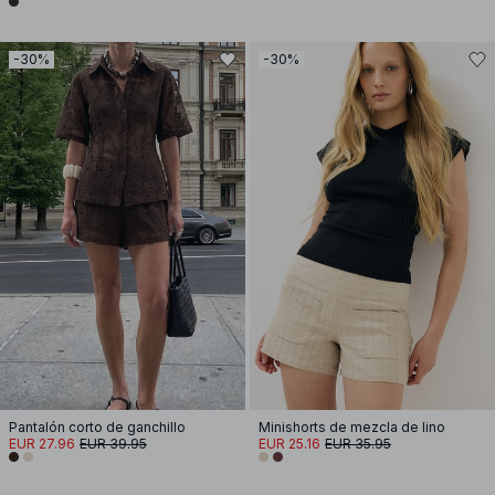
-30%
-30%
Pantalón corto de ganchillo
Minishorts de mezcla de lino
EUR 27.96
EUR 39.95
EUR 25.16
EUR 35.95