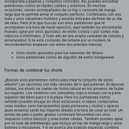
incorporarla a pijamas y conjuntos cómodos. Así, puedes encontrar
pantalones cortos en tejidos cálidos y elásticos. En muchas
ocasiones, vienen acompañados de un top o camiseta de manga
larga que te permite armar el conjunto perfecto. Combínalos con una
bata y unos calcetines mullidos y estarás lista para disfrutar de un día
de relax. Pero si lo que buscas son unos pantalones que te
acompañen a la hora de hacer ejercicio, aquí también los encontrarás.
Puedes optar por unos ajustados de estilo ciclista o por cortes más
clásicos e informales. ¡Y todo ello en una amplia variedad de colores y
estampados! Si te está costando decantarte por un modelo, te
recomendamos empezar con estas dos prendas básicas:
Unos shorts ajustados para tus sesiones de fitness
Unos pantalones cortos de algodón de estilo loungewear
Formas de combinar tus shorts
¿Buscas unos pantalones cortos para crear tu conjunto de estilo
urbano? Las opciones son más variadas de lo que parecen. En épocas
cálidas, los shorts se cuelan de forma natural en los armarios de todas
las mujeres. Los vestimos con camisetas, tops e incluso con la parte
superior del bikini para ir a la playa. Pero los pantalones cortos
también pueden encajar en otras estaciones, si sabes combinarlos.
Unas medias semi transparentes (para primavera y otoño) u opacas
(para invierno) serán tus mejores aliadas a la hora de crear un look. Un
jersey de pelo o punto grueso combinará fenomenal con unos
vaqueros cortos básicos y unas botas cálidas. También puedes optar
por un look de entretiempo que incluya un top de manga larga y unos
botines o mocasines. Y si se acerca una ocasión especial, combina