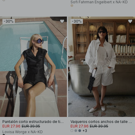
Sofi Fahrman Engelbert x NA-KD
-30%
-30%
Pantalón corto estructurado de tiro medio
Vaqueros cortos anchos de talle medio
EUR 27.96
EUR 39.95
EUR 27.96
EUR 39.95
+3
Lovisa Worge x NA-KD