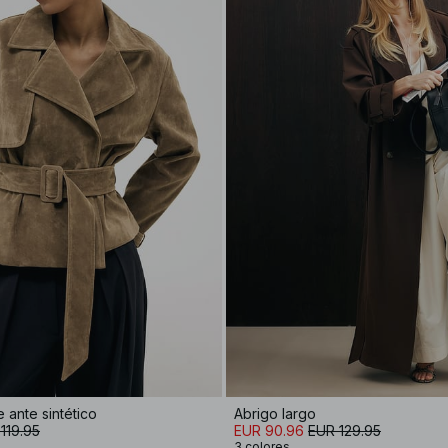
 ante sintético
Abrigo largo
119.95
EUR 90.96
EUR 129.95
3 colores