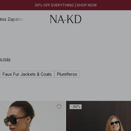
FINAL SALE | SHOP NOW
30% OFF EVERYTHING | SHOP NOW
FINAL SALE | SHOP NOW
tos
Zapatos
Magazine
er más
Faux Fur Jackets & Coats
Plumíferos
-30%