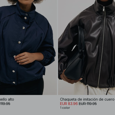
ello alto
119.95
EUR 83.96
EUR 119.95
1 color