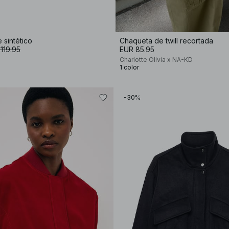
 sintético
Chaqueta de twill recortada
119.95
EUR 85.95
Charlotte Olivia x NA-KD
1 color
-30%