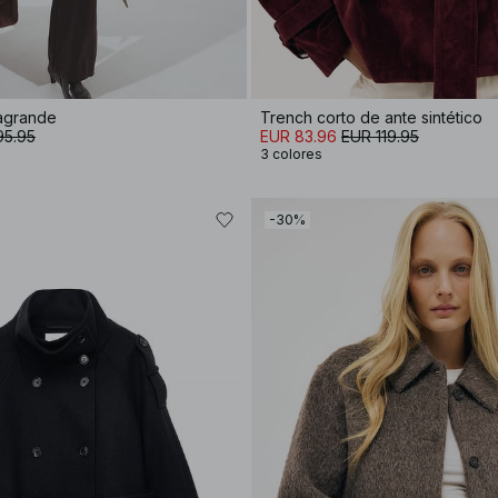
agrande
Trench corto de ante sintético
95.95
EUR 83.96
EUR 119.95
3 colores
-30%