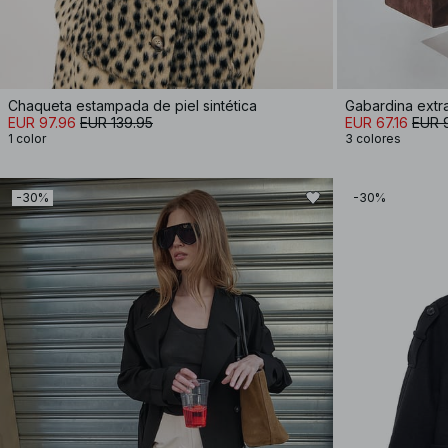
Chaqueta estampada de piel sintética
Gabardina extr
EUR 97.96
EUR 139.95
EUR 67.16
EUR 
1 color
3 colores
-30%
-30%