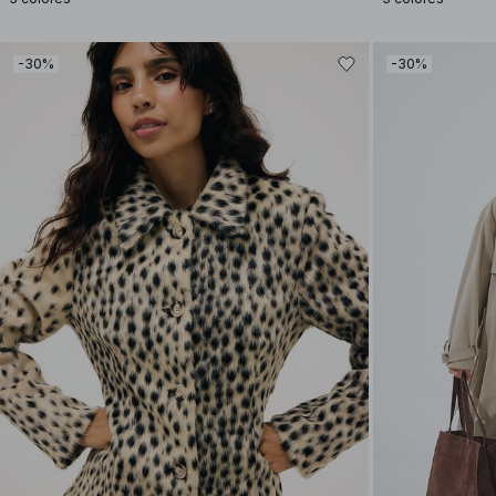
-30%
-30%