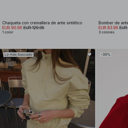
Chaqueta con cremallera de ante sintético
Bomber de ante
EUR 90.96
EUR 129.95
EUR 83.96
EUR 
1 color
3 colores
Lo más buscado
-30%