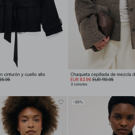
n cinturón y cuello alto
Chaqueta cepillada de mezcla d
85.95
EUR 83.96
EUR 119.95
3 colores
-30%