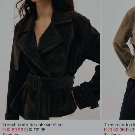
Trench corto de ante sintético
Trench corto de
EUR 83.96
EUR 119.95
EUR 83.96
EUR 
3 colores
3 colores