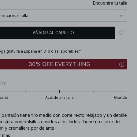
Encuentra tu talla
leccionar talla
AÑADIR AL CARRITO
ega gratuita a España en 3-6 días laborables*
30% OFF EVERYTHING
STE
ueño
Acorde a la talla
Grande
 pantalón tiene tiro medio con corte recto relajado y un detalle
ostura con bolsillos cosidos a los lados. Tiene un cierre de
n y cremallera por delante.
r más