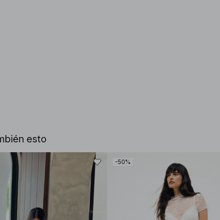
mbién esto
-50%