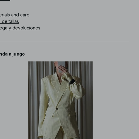
. de artículo
:
1100-012857-0404
erials and care
 de tallas
rega y devoluciones
nda a juego