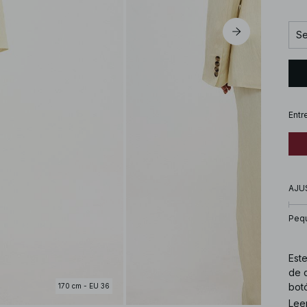
Se
Entr
AJU
Peq
Este
de c
botó
170 cm - EU 36
Lee