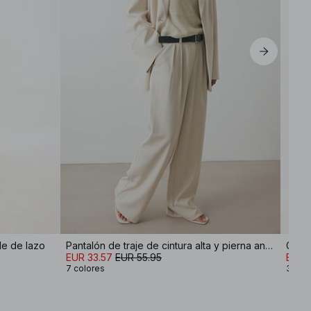
EU 42
EU 44
le de lazo
Pantalón de traje de cintura alta y pierna ancha
Gaba
EUR 33.57
EUR 55.95
EUR 6
7 colores
3 col