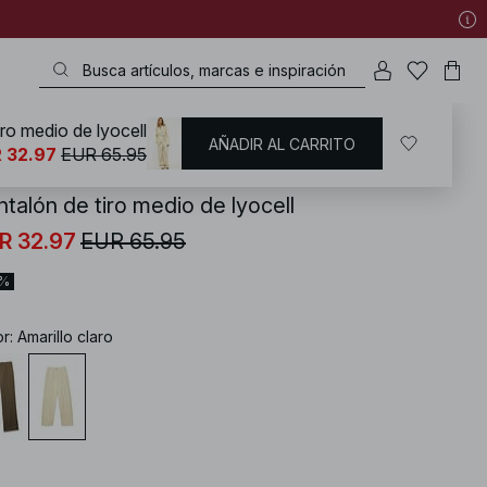
iro medio de lyocell
AÑADIR AL CARRITO
KD
/
Ropa de lino
/
Linen Trousers
 32.97
EUR 65.95
ntalón de tiro medio de lyocell
R 32.97
EUR 65.95
0%
or
:
Amarillo claro