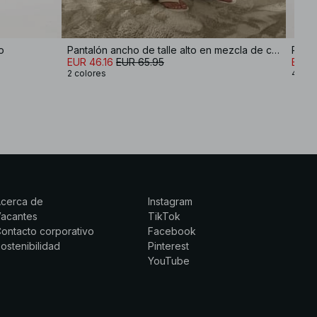
o
Pantalón ancho de talle alto en mezcla de colores
EUR 46.16
EUR 65.95
EUR 
2 colores
4 col
Acerca de
Instagram
Vacantes
TikTok
ontacto corporativo
Facebook
ostenibilidad
Pinterest
YouTube