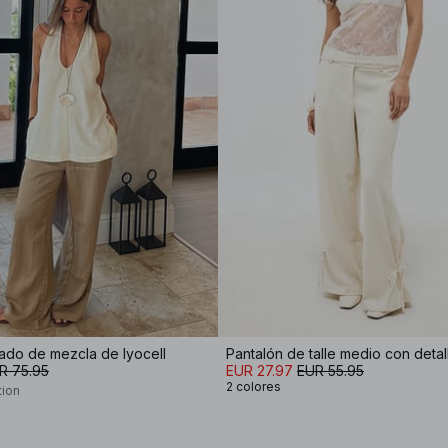
jado de mezcla de lyocell
Pantalón de talle medio con detal
R 75.95
EUR 27.97
EUR 55.95
2 colores
tion