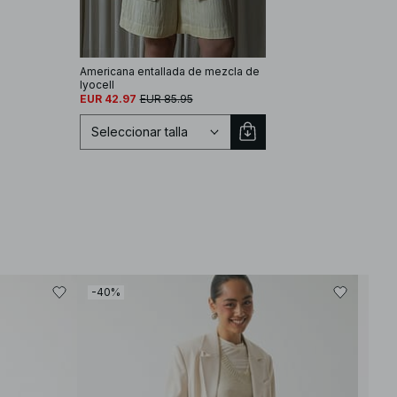
Americana entallada de mezcla de
lyocell
EUR 42.97
EUR 85.95
Seleccionar talla
Seleccionar talla
EU 32
EU 34
-40%
-30
EU 36
EU 38
EU 40