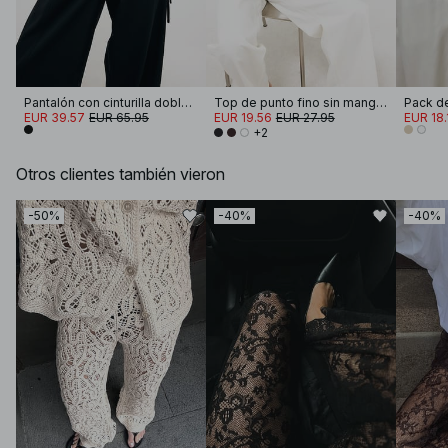
Pantalón con cinturilla doblada
Top de punto fino sin mangas
EUR 39.57
EUR 65.95
EUR 19.56
EUR 27.95
EUR 18.
+2
Otros clientes también vieron
-50%
-40%
-40%