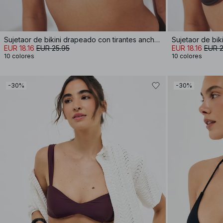
Sujetaor de bikini drapeado con tirantes anchos
EUR 18.16
EUR 25.95
EUR 18.16
EUR 2
10 colores
10 colores
-30%
-30%