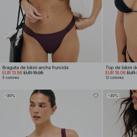
Braguita de bikini ancha fruncida
Top de bikini d
EUR 13.96
EUR 19.95
EUR 16.06
EUR 
5 colores
12 colores
-30%
-30%