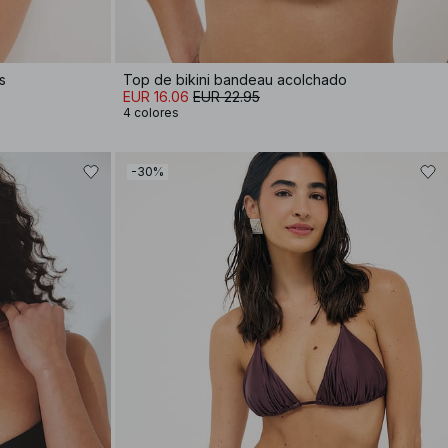
s
Top de bikini bandeau acolchado
EUR 16.06
EUR 22.95
4 colores
-30%