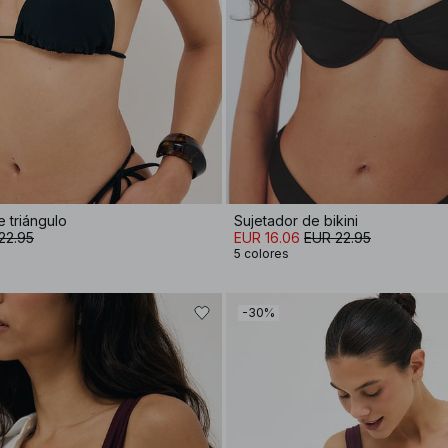
e triángulo
Sujetador de bikini
22.95
EUR 16.06
EUR 22.95
5 colores
-30%