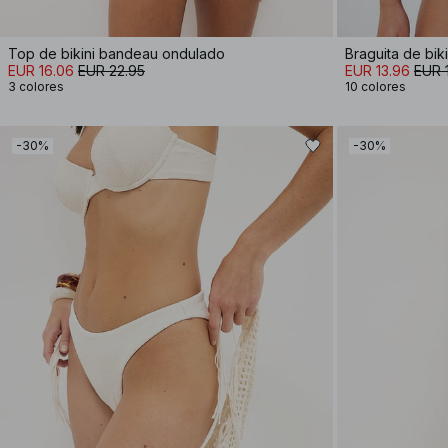
Top de bikini bandeau ondulado
Braguita de bik
EUR 16.06
EUR 22.95
EUR 13.96
EUR 
3 colores
10 colores
-30%
-30%