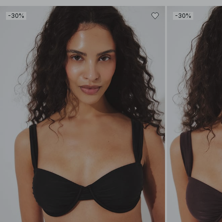
-30%
-30%