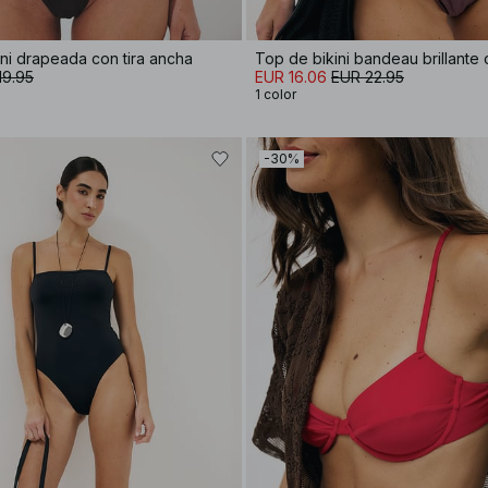
ini drapeada con tira ancha
Top de bikini bandeau brillante
19.95
EUR 16.06
EUR 22.95
1 color
-30%