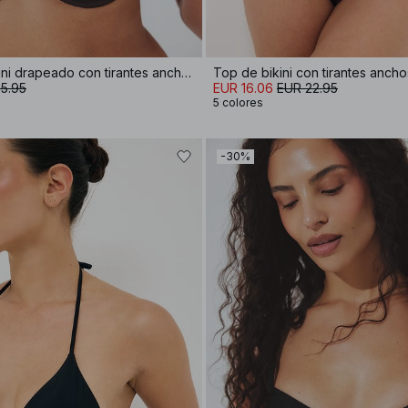
Sujetaor de bikini drapeado con tirantes anchos
Top de bikini con tirantes ancho
5.95
EUR 16.06
EUR 22.95
5 colores
-30%