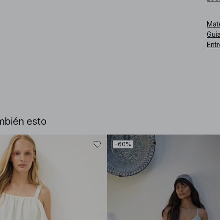
Mat
Guía
Ent
mbién esto
Núm
-60%