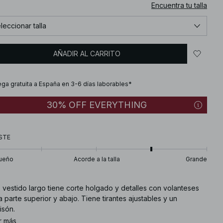
Encuentra tu talla
leccionar talla
AÑADIR AL CARRITO
ega gratuita a España en 3-6 días laborables*
30% OFF EVERYTHING
STE
ueño
Acorde a la talla
Grande
 vestido largo tiene corte holgado y detalles con volanteses
a parte superior y abajo. Tiene tirantes ajustables y un
isón.
r más