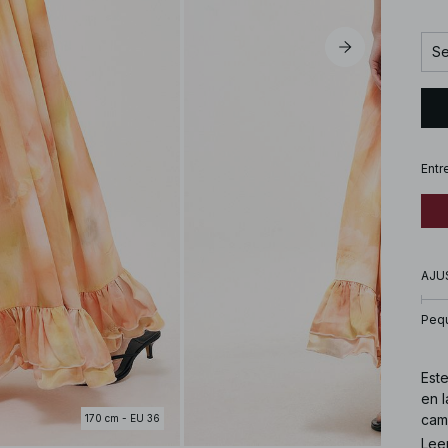
Se
Entr
AJU
Peq
Este
en l
cam
170 cm - EU 36
Lee