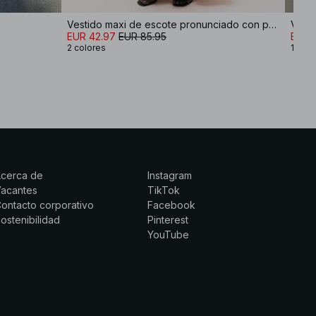
Vestido maxi de escote pronunciado con pañuelo
EUR 42.97
EUR 85.95
EUR 1
2 colores
1 colo
Acerca de
Instagram
Vacantes
TikTok
ontacto corporativo
Facebook
ostenibilidad
Pinterest
YouTube