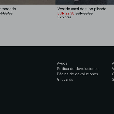
 drapeado
Vestido maxi de tubo plisado
R 65.95
EUR 22.38
EUR 55.95
5 colores
Ayuda
Política de devoluciones
Página de devoluciones
C
Gift cards
S