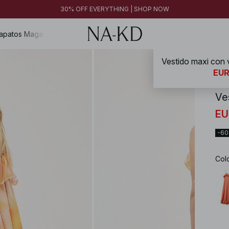
30% OFF EVERYTHING | SHOP NOW
apatos
Magazine
NA-
EUR
Ve
EU
-6
Col