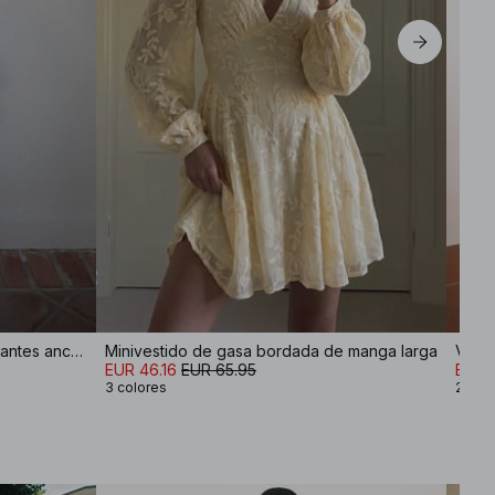
Vestido midi con escote en V y tirantes anchos
Minivestido de gasa bordada de manga larga
EUR 46.16
EUR 65.95
EUR 
3 colores
2 col