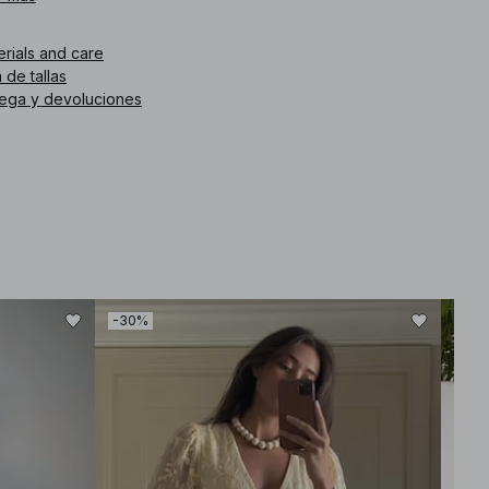
How should I care for it? We recommend checking the care
label. Generally, gentle washing and avoiding high heat will help
erials and care
preserve the fabric's quality.
What is the fit like? The fit is relaxed and flowy, allowing for
 de tallas
ease of movement while maintaining an elegant silhouette.
rega y devoluciones
How does the material feel? The fabric is soft and lightweight,
offering a comfortable wear throughout the day.
When is it suitable to wear? This dress is ideal for casual
outings, summer events, or beach gatherings, providing both
comfort and style.
How should I style it? Pair it with simple sandals and delicate
accessories for a laid-back look, or dress it up with heels and
statement jewelry for special occasions.
. de artículo
:
1100-012859-3119
-30%
-30