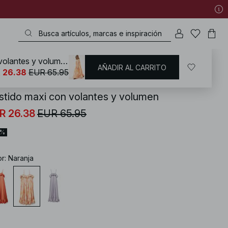
Vestido maxi con volantes y volumen
AÑADIR AL CARRITO
KD
/
Vestidos
/
Vestidos de gala
 26.38
EUR 65.95
stido maxi con volantes y volumen
R 26.38
EUR 65.95
0%
or
:
Naranja