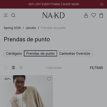
30% OFF EVERYTHING | SHOP NOW
vestidos
pantalones
tops
tops ml
collar
Spring 2026
/
Jerséis
/
Prendas de punto
Prendas de punto
Cárdigans
Prendas de punto
Camisetas Oversize
FILTRAR
1
Opciones
-30%