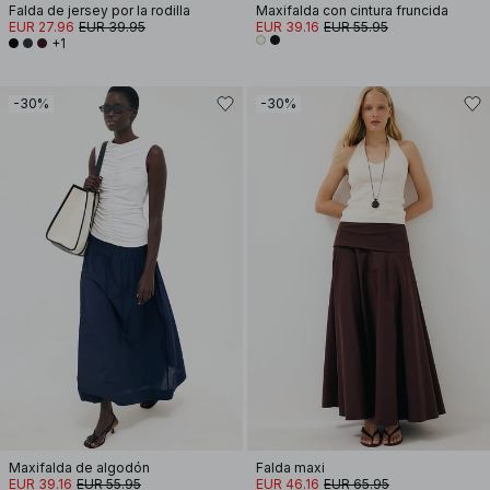
Falda de jersey por la rodilla
Maxifalda con cintura fruncida
EUR 27.96
EUR 39.95
EUR 39.16
EUR 55.95
+1
-30%
-30%
Maxifalda de algodón
Falda maxi
EUR 39.16
EUR 55.95
EUR 46.16
EUR 65.95