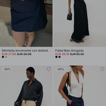
Minifalda envolvente con dobladillo
Falda Maxi Arrugada
EUR 27.96
EUR 39.95
EUR 39.16
EUR 55.95
-30%
-30%