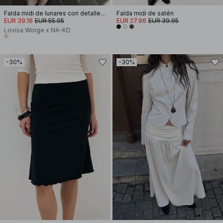
Falda midi de lunares con detalle de encaje
Falda midi de satén
EUR 39.16
EUR 55.95
EUR 27.96
EUR 39.95
Lovisa Worge x NA-KD
-30%
-30%