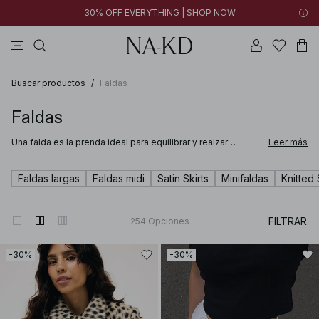
30% OFF EVERYTHING | SHOP NOW
vestidos
pantalones
tops
tops ml
collar
Buscar productos
/
Faldas
Faldas
Una falda es la prenda ideal para equilibrar y realzar
Leer más
cualquier conjunto. Ya sea que vayas a la oficina con una
falda satinada o disfrutes de una fiesta de verano con una
falda blanca larga y vaporosa, en NA‑KD encontrarás la mini,
Faldas largas
Faldas midi
Satin Skirts
Minifaldas
Knitted 
midi o maxi perfecta para ti.
FILTRAR
254
Opciones
-30%
-30%