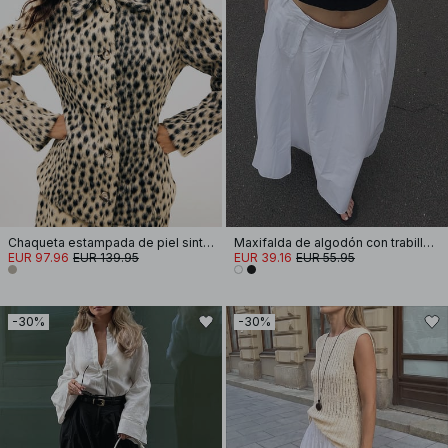
Chaqueta estampada de piel sintética
Maxifalda de algodón con trabillas para cinturón
EUR 97.96
EUR 139.95
EUR 39.16
EUR 55.95
-30%
-30%