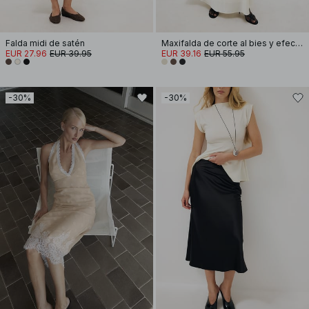
Falda midi de satén
Maxifalda de corte al bies y efecto arrugado
EUR 27.96
EUR 39.95
EUR 39.16
EUR 55.95
-30%
-30%