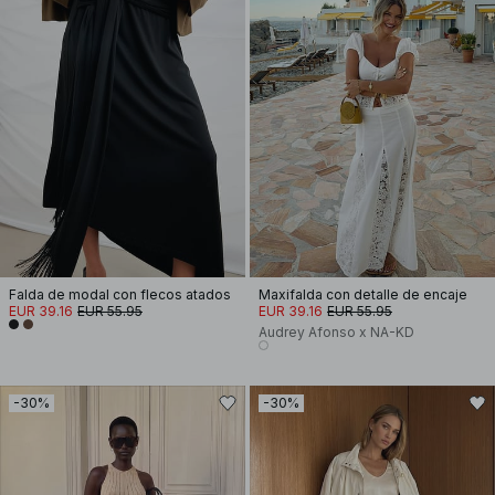
Falda de modal con flecos atados
Maxifalda con detalle de encaje
EUR 39.16
EUR 55.95
EUR 39.16
EUR 55.95
Audrey Afonso x NA-KD
-30%
-30%