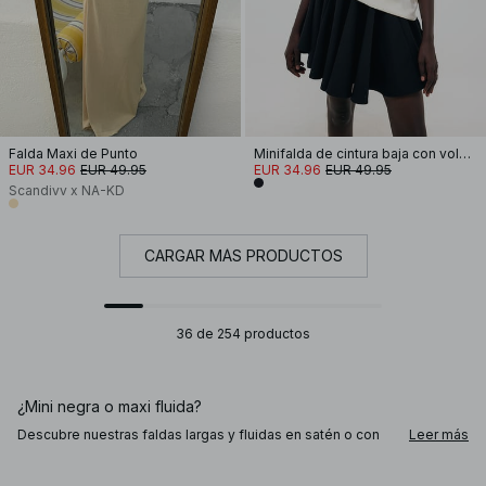
Falda Maxi de Punto
Minifalda de cintura baja con volumen
EUR 34.96
EUR 49.95
EUR 34.96
EUR 49.95
Scandivv x NA-KD
CARGAR MÁS PRODUCTOS
36 de 254 productos
¿Mini negra o maxi fluida?
Descubre nuestras faldas largas y fluidas en satén o con
Leer más
pliegues («plisadas»): perfectas con una blusa a juego o
blazer para un look sofisticado, o ideales para añadir un
toque especial a un conjunto más informal. Las faldas de