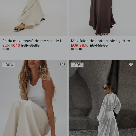
Falda maxi evasé de mezcla de lino y lyocell
Maxifalda de corte al bies y efecto arrugado
EUR 46.16
EUR 65.95
EUR 39.16
EUR 55.95
-30%
-30%