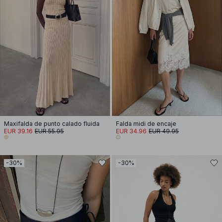
Maxifalda de punto calado fluida
Falda midi de encaje
EUR 39.16
EUR 55.95
EUR 34.96
EUR 49.95
-30%
-30%