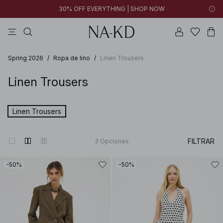
30% OFF EVERYTHING | SHOP NOW
vestidos
pantalones
tops
collar
marrón oscuro
Spring 2026
/
Ropa de lino
/
Linen Trousers
Linen Trousers
Linen Trousers
FILTRAR
3
Opciones
-50%
-50%