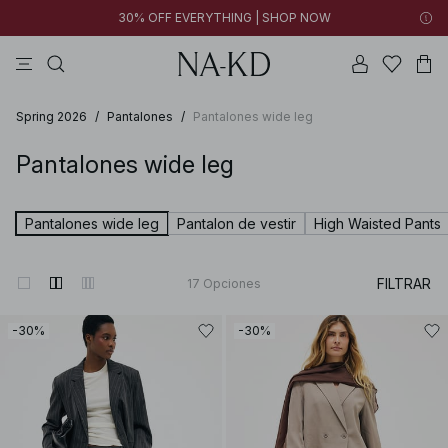
30% OFF EVERYTHING | SHOP NOW
vestidos
pantalones
tops
collar
grises
Spring 2026
/
Pantalones
/
Pantalones wide leg
Pantalones wide leg
Pantalones wide leg
Pantalon de vestir
High Waisted Pants
FILTRAR
17
Opciones
-30%
-30%