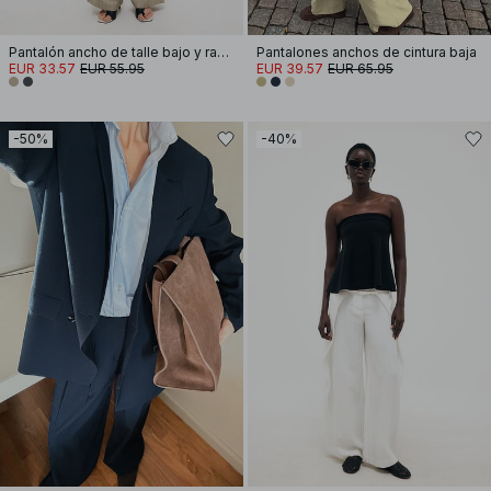
Pantalón ancho de talle bajo y raya diplomática
Pantalones anchos de cintura baja
EUR 33.57
EUR 55.95
EUR 39.57
EUR 65.95
-50%
-40%