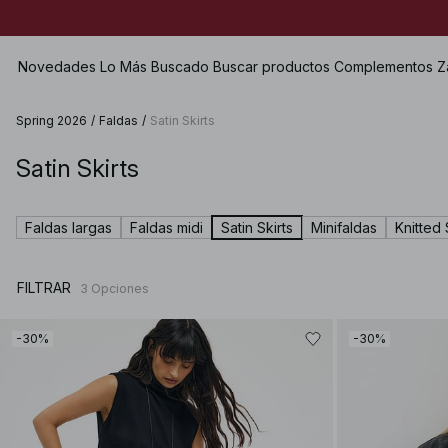
Novedades
Lo Más Buscado
Buscar productos
Complementos
Z
Spring 2026
/
Faldas
/
Satin Skirts
Satin Skirts
Ver todo
Ver todo
Ver todo
Shorts
Vestidos
Bolsos
Zapatos planos
Bañadores
Faldas largas
Faldas midi
Satin Skirts
Minifaldas
Knitted 
Tops
Joyería
Heels
Lencería
Jerséis
Gafas de sol
Zapatos de cuero
Dos piezas
FILTRAR
3
Opciones
Camisas & Blusas
Cinturones
Botas
Premium Selection
Abrigos & Chaquetas
Pañuelos
Próximamente
-30%
-30%
Americanas
Gorros & Guantes
Premios especiales
Pantalones
Accesorios para el pelo
Vaqueros
Guantes
Faldas