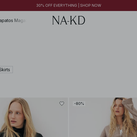
30% OFF EVERYTHING | SHOP NOW
apatos
Magazine
Skirts
-80%