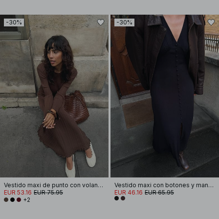
-30%
-30%
Vestido maxi de punto con volantes y cuello redondo
Vestido maxi con botones y mangas abullonadas
EUR 53.16
EUR 75.95
EUR 46.16
EUR 65.95
+2