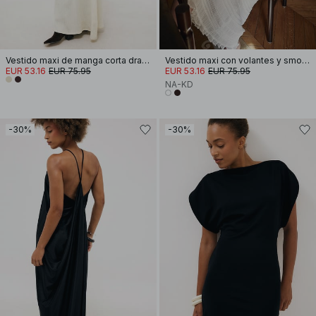
Vestido maxi de manga corta drapeado
Vestido maxi con volantes y smocks
EUR 53.16
EUR 75.95
EUR 53.16
EUR 75.95
NA-KD
-30%
-30%