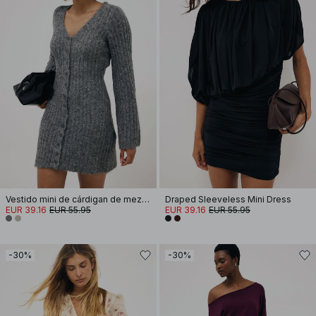
Vestido mini de cárdigan de mezcla de lana tejida
Draped Sleeveless Mini Dress
EUR 39.16
EUR 55.95
EUR 39.16
EUR 55.95
-30%
-30%