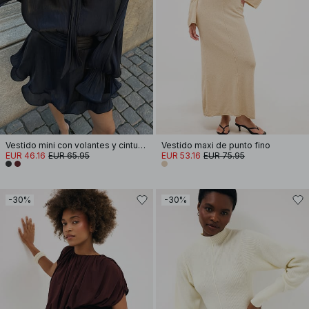
Vestido mini con volantes y cintura con volantes
Vestido maxi de punto fino
EUR 46.16
EUR 65.95
EUR 53.16
EUR 75.95
-30%
-30%