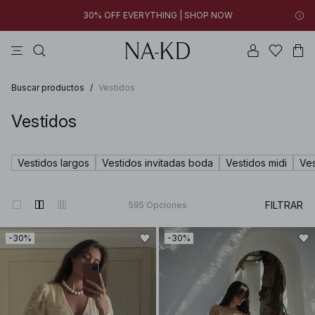
FINAL SALE | SHOP NOW
vestidos
pantalones
tops
blancos
collar
30% OFF EVERYTHING | SHOP NOW
FINAL SALE | SHOP NOW
Buscar productos
/
Vestidos
Vestidos
Vestidos largos
Vestidos invitadas boda
Vestidos midi
Ves
FILTRAR
595
Opciones
-30%
-30%