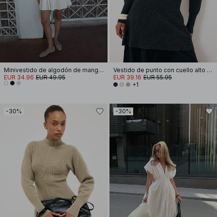
Minivestido de algodón de manga corta y plisado
Vestido de punto con cuello alto y mangas abullonadas
EUR 34.96
EUR 49.95
EUR 39.16
EUR 55.95
+1
-30%
-30%