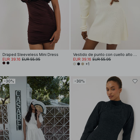
Draped Sleeveless Mini Dress
Vestido de punto con cuello alto y mangas abullonadas
EUR 39.16
EUR 55.95
EUR 39.16
EUR 55.95
+1
-30%
-30%