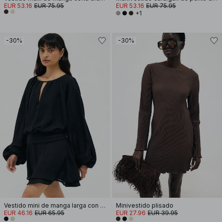
EUR 53.16
EUR 75.95
EUR 53.16
EUR 75.95
+1
-30%
-30%
Vestido mini de manga larga con abertura gota de agua
Minivestido plisado
EUR 46.16
EUR 65.95
EUR 27.96
EUR 39.95