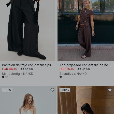
Pantalón de traje con detalles plisados
Top drapeado con detalle de hebilla
EUR 46.16
EUR 65.95
EUR 25.16
EUR 35.95
Marie Jedig x NA-KD
Scandivv x NA-KD
-30%
-30%