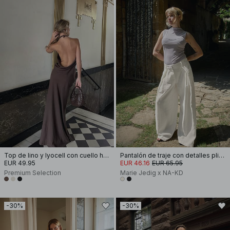
Top de lino y lyocell con cuello halter
Pantalón de traje con detalles plisados
EUR 49.95
EUR 46.16
EUR 65.95
Premium Selection
Marie Jedig x NA-KD
-30%
-30%