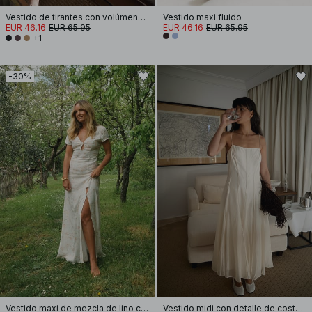
Vestido de tirantes con volúmenes fruncidos
Vestido maxi fluido
EUR 46.16
EUR 65.95
EUR 46.16
EUR 65.95
+1
-30%
Vestido maxi de mezcla de lino con estampado
Vestido midi con detalle de costura y tirantes