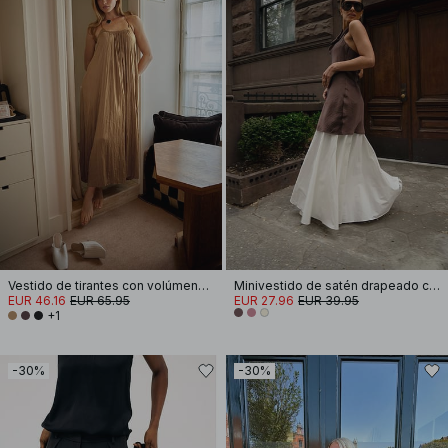
Vestido de tirantes con volúmenes fruncidos
Minivestido de satén drapeado con cuello halter
EUR 46.16
EUR 65.95
EUR 27.96
EUR 39.95
+1
-30%
-30%