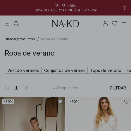
15h 25m 38s
30% OFF EVERYTHING | SHOP NOW
vestidos
pantalones
tops
collar
grises
Buscar productos
/
Ropa de verano
Ropa de verano
Vestido veranos
Conjuntos de verano
Tops de verano
Fa
FILTRAR
478
Opciones
-30%
-30%