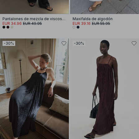
Pantalones de mezcla de viscosa anchos y de talle medio
Maxifalda de algodón
EUR 34.96
EUR 49.95
EUR 39.16
EUR 55.95
-30%
-30%